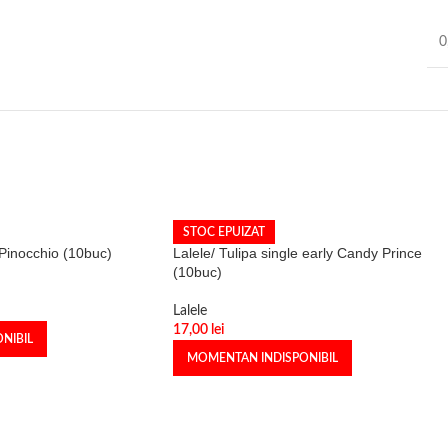
0
STOC EPUIZAT
i Pinocchio (10buc)
Lalele/ Tulipa single early Candy Prince
(10buc)
Lalele
17,00
lei
NIBIL
MOMENTAN INDISPONIBIL