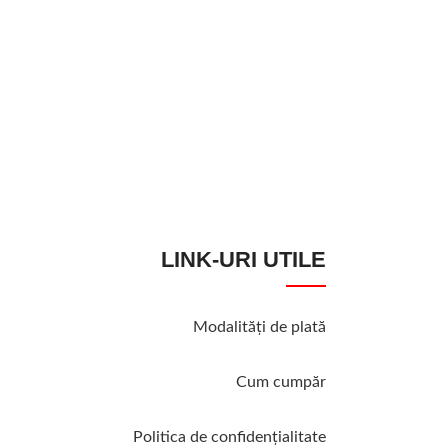
STOC EPUIZAT
Lalele/ Tulipa tr
Lalele
15,00
lei
MOMENTAN INDI
LINK-URI UTILE
Modalităţi de plată
Cum cumpăr
Politica de confidenţialitate