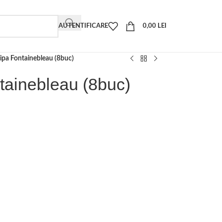
AUTENTIFICARE
0,00
LEI
lipa Fontainebleau (8buc)
ntainebleau (8buc)