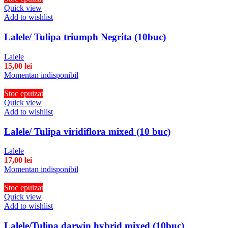
Quick view
Add to wishlist
Lalele/ Tulipa triumph Negrita (10buc)
Lalele
15,00
lei
Momentan indisponibil
Stoc epuizat
Quick view
Add to wishlist
Lalele/ Tulipa viridiflora mixed (10 buc)
Lalele
17,00
lei
Momentan indisponibil
Stoc epuizat
Quick view
Add to wishlist
Lalele/Tulipa darwin hybrid mixed (10buc)