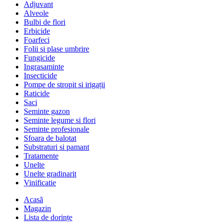
Adjuvant
Alveole
Bulbi de flori
Erbicide
Foarfeci
Folii si plase umbrire
Fungicide
Ingrasaminte
Insecticide
Pompe de stropit si irigații
Raticide
Saci
Seminte gazon
Seminte legume si flori
Seminte profesionale
Sfoara de balotat
Substraturi si pamant
Tratamente
Unelte
Unelte gradinarit
Vinificatie
Acasă
Magazin
Lista de dorințe