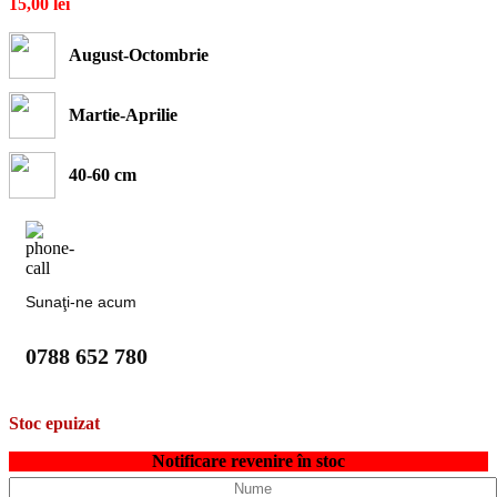
15,00
lei
August-Octombrie
Martie-Aprilie
40-60 cm
Sunaţi-ne acum
0788 652 780
Stoc epuizat
Notificare revenire în stoc