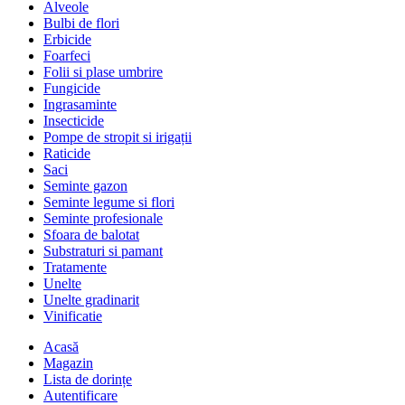
Alveole
Bulbi de flori
Erbicide
Foarfeci
Folii si plase umbrire
Fungicide
Ingrasaminte
Insecticide
Pompe de stropit si irigații
Raticide
Saci
Seminte gazon
Seminte legume si flori
Seminte profesionale
Sfoara de balotat
Substraturi si pamant
Tratamente
Unelte
Unelte gradinarit
Vinificatie
Acasă
Magazin
Lista de dorințe
Autentificare