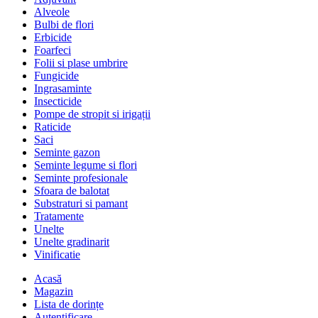
Alveole
Bulbi de flori
Erbicide
Foarfeci
Folii si plase umbrire
Fungicide
Ingrasaminte
Insecticide
Pompe de stropit si irigații
Raticide
Saci
Seminte gazon
Seminte legume si flori
Seminte profesionale
Sfoara de balotat
Substraturi si pamant
Tratamente
Unelte
Unelte gradinarit
Vinificatie
Acasă
Magazin
Lista de dorințe
Autentificare