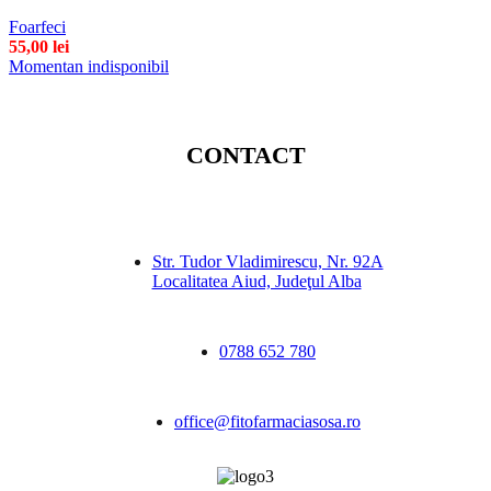
Foarfeci
55,00
lei
Momentan indisponibil
CONTACT
Str. Tudor Vladimirescu, Nr. 92A
Localitatea Aiud, Judeţul Alba
0788 652 780
office@fitofarmaciasosa.ro