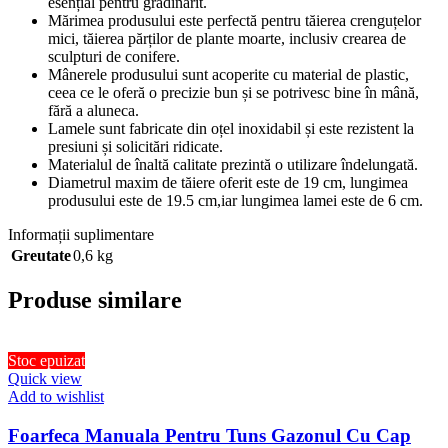
esențial pentru grădinărit.
Mărimea produsului este perfectă pentru tăierea crenguțelor
mici, tăierea părților de plante moarte, inclusiv crearea de
sculpturi de conifere.
Mânerele produsului sunt acoperite cu material de plastic,
ceea ce le oferă o precizie bun și se potrivesc bine în mână,
fără a aluneca.
Lamele sunt fabricate din oțel inoxidabil și este rezistent la
presiuni și solicitări ridicate.
Materialul de înaltă calitate prezintă o utilizare îndelungată.
Diametrul maxim de tăiere oferit este de 19 cm, lungimea
produsului este de 19.5 cm,iar lungimea lamei este de 6 cm.
Informații suplimentare
Greutate
0,6 kg
Produse similare
Stoc epuizat
Quick view
Add to wishlist
Foarfeca Manuala Pentru Tuns Gazonul Cu Cap