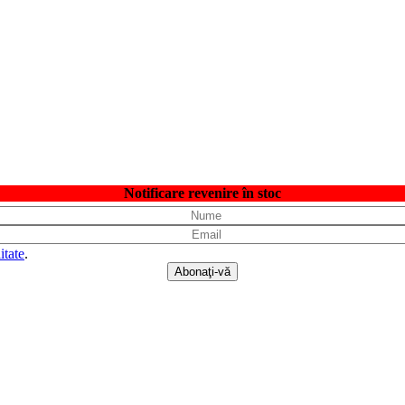
Notificare revenire în stoc
itate
.