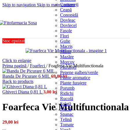
Castraveți
Skip to navigation
Skip to main content
Ceapă
Conopidă
Dovleac
Dovlecel
Fasole
Flori
Stoc epuizat
Gulie
Macriș
Mărar
Mazăre
Click to enlarge
Morcov
Prima pagină
/
Foarfeci
/
Foarfeca Vie Multifunctionala
Pătrunjel
Pepene galben/verde
Banda De Picurare 6 MIL
69,00
lei
Plante aromatice
Back to products
Plante furajere
Porumb
Ghiveci Diana 0,81 L
3,00
lei
Ridichi
Rucolă
Salată
Foarfeca Vie Multifunctionala
Sfeclă
Spanac
Țelină
29,00
lei
Tomate
Varză