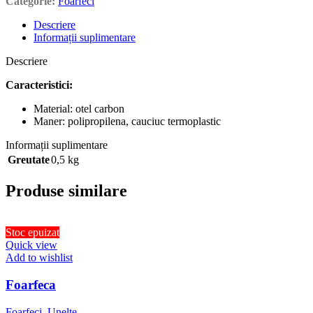
Categorie:
Foarfeci
Descriere
Informații suplimentare
Descriere
Caracteristici:
Material: otel carbon
Maner: polipropilena, cauciuc termoplastic
Informații suplimentare
Greutate
0,5 kg
Produse similare
Stoc epuizat
Quick view
Add to wishlist
Foarfeca
Foarfeci
,
Unelte