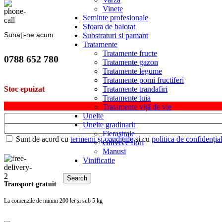
Vinete
Seminte profesionale
Sfoara de balotat
Sunaţi-ne acum
Substraturi si pamant
Tratamente
Tratamente fructe
0788 652 780
Tratamente gazon
Tratamente legume
Tratamente pomi fructiferi
Tratamente trandafiri
Stoc epuizat
Tratamente tuia
Tratamente viță de vie
Unelte
Unelte gradinarit
Fierastraie
Sunt de acord cu
termenii și condițiile
și cu
politica de confidențial
Ghivece flori
Manusi
Vinificatie
Search
Transport gratuit
La comenzile de minim 200 lei și sub 5 kg