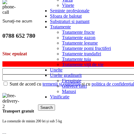
Vinete
Seminte profesionale
Sfoara de balotat
Sunaţi-ne acum
Substraturi si pamant
Tratamente
Tratamente fructe
0788 652 780
Tratamente gazon
Tratamente legume
Tratamente pomi fructiferi
Tratamente trandafiri
Stoc epuizat
Tratamente tuia
Tratamente viță de vie
Unelte
Unelte gradinarit
Fierastraie
Sunt de acord cu
termenii și condițiile
și cu
politica de confidențial
Ghivece flori
Manusi
Vinificatie
Search
Transport gratuit
La comenzile de minim 200 lei și sub 5 kg