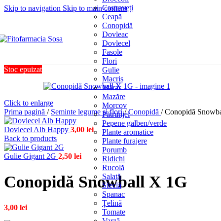
Castraveți
Skip to navigation
Skip to main content
Ceapă
Conopidă
Dovleac
Dovlecel
Fasole
Flori
Stoc epuizat
Gulie
Macriș
Mărar
Mazăre
Click to enlarge
Morcov
Prima pagină
/
Seminte legume si flori
/
Conopidă
/
Conopidă Snowba
Pătrunjel
Pepene galben/verde
Dovlecel Alb Happy
3,00
lei
Plante aromatice
Back to products
Plante furajere
Porumb
Gulie Gigant 2G
2,50
lei
Ridichi
Rucolă
Salată
Conopidă Snowball X 1G
Sfeclă
Spanac
Țelină
3,00
lei
Tomate
Varză