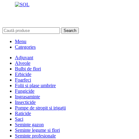
Search
Menu
Categories
Adjuvant
Alveole
Bulbi de flori
Erbicide
Foarfeci
Folii si plase umbrire
Fungicide
Ingrasaminte
Insecticide
Pompe de stropit si irigații
Raticide
Saci
Seminte gazon
Seminte legume si flori
Seminte profesionale