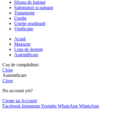
Sfoara de balotat
Substraturi si pamant
Tratamente
Unelte
Unelte gradinarit
Vinificatie
Acasă
Magazin
Lista de dorințe
Autentificare
Coș de cumpărături
Close
Autentificare
Close
No account yet?
Create an Account
Facebook
Instagram
Youtube
WhatsApp
WhatsApp