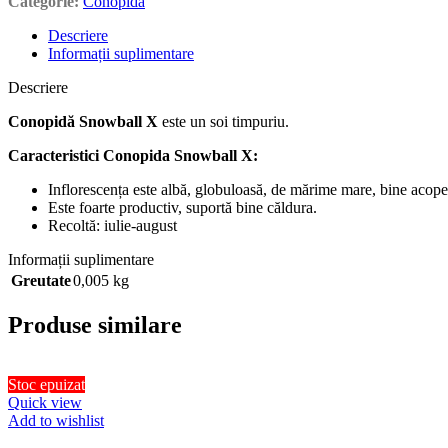
Categorie:
Conopidă
Descriere
Informații suplimentare
Descriere
Conopidă Snowball X
este un soi timpuriu.
Caracteristici Conopida Snowball X:
Inflorescența este albă, globuloasă, de mărime mare, bine acopet
Este foarte productiv, suportă bine căldura.
Recoltă: iulie-august
Informații suplimentare
Greutate
0,005 kg
Produse similare
Stoc epuizat
Quick view
Add to wishlist