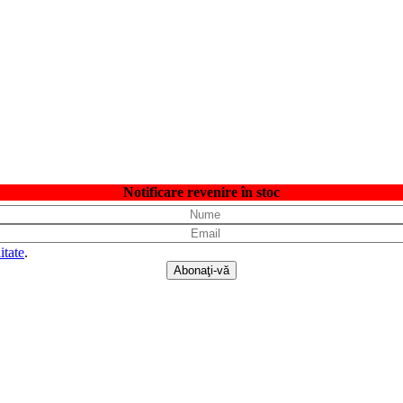
Notificare revenire în stoc
itate
.