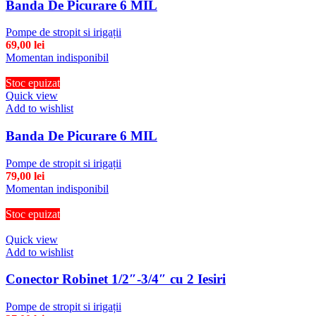
Banda De Picurare 6 MIL
Pompe de stropit si irigații
69,00
lei
Momentan indisponibil
Stoc epuizat
Quick view
Add to wishlist
Banda De Picurare 6 MIL
Pompe de stropit si irigații
79,00
lei
Momentan indisponibil
Stoc epuizat
Quick view
Add to wishlist
Conector Robinet 1/2″-3/4″ cu 2 Iesiri
Pompe de stropit si irigații