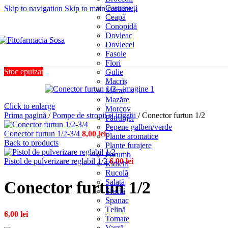
Castraveți
Skip to navigation
Skip to main content
Ceapă
Conopidă
Dovleac
Dovlecel
Fasole
Flori
Stoc epuizat
Gulie
Macriș
Mărar
Mazăre
Click to enlarge
Morcov
Prima pagină
/
Pompe de stropit si irigații
/
Conector furtun 1/2
Pătrunjel
Pepene galben/verde
Conector furtun 1/2-3/4
8,00
lei
Plante aromatice
Back to products
Plante furajere
Porumb
Pistol de pulverizare reglabil 1/2
6,00
lei
Ridichi
Rucolă
Salată
Conector furtun 1/2
Sfeclă
Spanac
Țelină
6,00
lei
Tomate
Varză