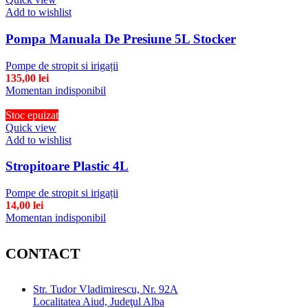
Add to wishlist
Pompa Manuala De Presiune 5L Stocker
Pompe de stropit si irigații
135,00
lei
Momentan indisponibil
Stoc epuizat
Quick view
Add to wishlist
Stropitoare Plastic 4L
Pompe de stropit si irigații
14,00
lei
Momentan indisponibil
CONTACT
Str. Tudor Vladimirescu, Nr. 92A
Localitatea Aiud, Judeţul Alba