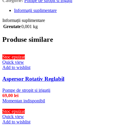
Categorie:
Pompe de stropit si irigații
Informații suplimentare
Informații suplimentare
Greutate
0,001 kg
Produse similare
Stoc epuizat
Quick view
Add to wishlist
Aspersor Rotativ Reglabil
Pompe de stropit si irigații
69,00
lei
Momentan indisponibil
Stoc epuizat
Quick view
Add to wishlist