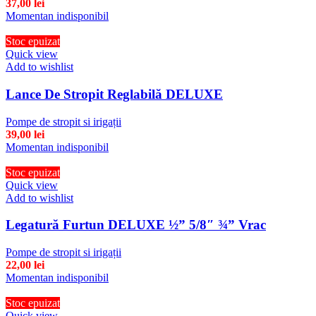
37,00
lei
Momentan indisponibil
Stoc epuizat
Quick view
Add to wishlist
Lance De Stropit Reglabilă DELUXE
Pompe de stropit si irigații
39,00
lei
Momentan indisponibil
Stoc epuizat
Quick view
Add to wishlist
Legatură Furtun DELUXE ½” 5/8″ ¾” Vrac
Pompe de stropit si irigații
22,00
lei
Momentan indisponibil
Stoc epuizat
Quick view