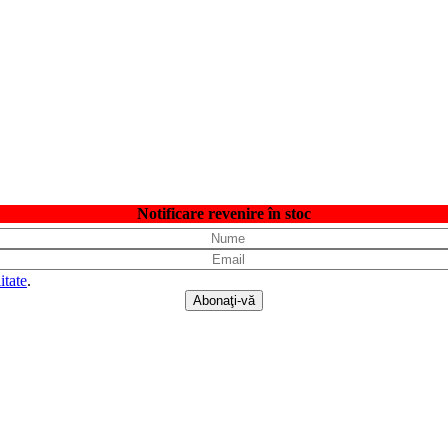
Notificare revenire în stoc
itate
.