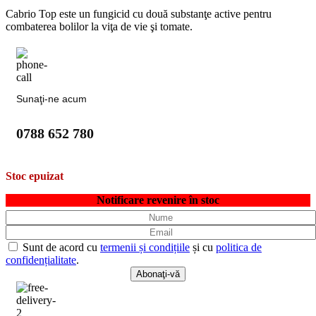
Cabrio Top este un fungicid cu două substanţe active pentru
combaterea bolilor la viţa de vie şi tomate.
Sunaţi-ne acum
0788 652 780
Stoc epuizat
Notificare revenire în stoc
Sunt de acord cu
termenii și condițiile
și cu
politica de
confidențialitate
.