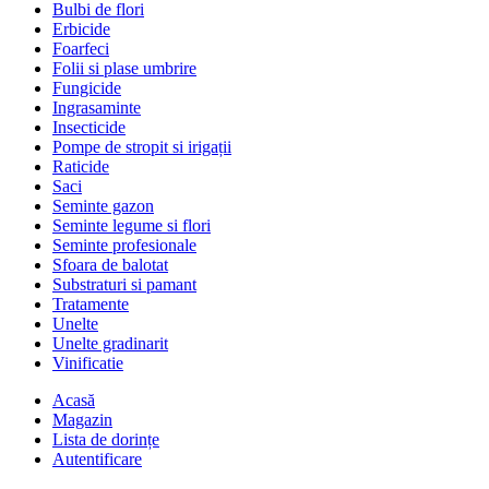
Bulbi de flori
Erbicide
Foarfeci
Folii si plase umbrire
Fungicide
Ingrasaminte
Insecticide
Pompe de stropit si irigații
Raticide
Saci
Seminte gazon
Seminte legume si flori
Seminte profesionale
Sfoara de balotat
Substraturi si pamant
Tratamente
Unelte
Unelte gradinarit
Vinificatie
Acasă
Magazin
Lista de dorințe
Autentificare