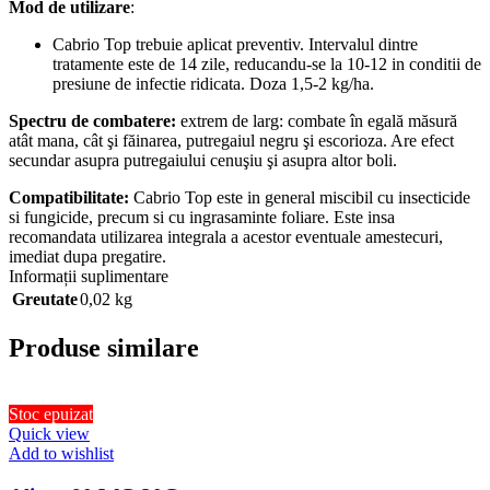
Mod de utilizare
:
Cabrio Top trebuie aplicat preventiv. Intervalul dintre
tratamente este de 14 zile, reducandu-se la 10-12 in conditii de
presiune de infectie ridicata. Doza 1,5-2 kg/ha.
Spectru de combatere:
extrem de larg: combate în egală măsură
atât mana, cât şi făinarea, putregaiul negru şi escorioza. Are efect
secundar asupra putregaiului cenuşiu şi asupra altor boli.
Compatibilitate:
Cabrio Top este in general miscibil cu insecticide
si fungicide, precum si cu ingrasaminte foliare. Este insa
recomandata utilizarea integrala a acestor eventuale amestecuri,
imediat dupa pregatire.
Informații suplimentare
Greutate
0,02 kg
Produse similare
Stoc epuizat
Quick view
Add to wishlist