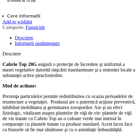
În termen de 14 zile
Cere informatii
Add to wishlist
Categorie:
Fungicide
Descriere
Informații suplimentare
Descriere
Cabrio Top 20G
asigură o protecţie de încredere şi uniformă a
masei vegetative datorită mişcării translaminare şi a sistemiei locale a
substanţei active piraclostrobin.
Mod de actiune:
Prezenţa particulelor permite redistribuirea cu ocazia perioadelor de
reumectare a vegetaţiei. Produsul are o puternică acţiune preventivă,
inhibând mobilitatea şi germinarea zoosporilor. Are şi un efect
fiziologic, vitalizant asupra plantelor de viţă de vie: plantele de viţă
de vie tratate cu Cabrio Top au o culoare verde mai intensă în
comparaţie cu plantele tratate cu produse standard. Acest lucru face
ca frunzele să fie mai sănătoase şi cu o asimilaţie îmbunătăţită.