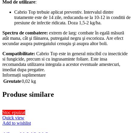
Mod de utilizare
:
Cabrio Top trebuie aplicat preventiv. Intervalul dintre
tratamente este de 14 zile, reducandu-se la 10-12 in conditii de
presiune de infectie ridicata. Doza 1,5-2 kg/ha.
Spectru de combatere:
extrem de larg: combate în egală măsură
atât mana, cât şi făinarea, putregaiul negru şi escorioza. Are efect
secundar asupra putregaiului cenuşiu şi asupra altor boli.
Compatibilitate:
Cabrio Top este in general miscibil cu insecticide
si fungicide, precum si cu ingrasaminte foliare. Este insa
recomandata utilizarea integrala a acestor eventuale amestecuri,
imediat dupa pregatire.
Informații suplimentare
Greutate
0,02 kg
Produse similare
Stoc epuizat
Quick view
Add to wishlist