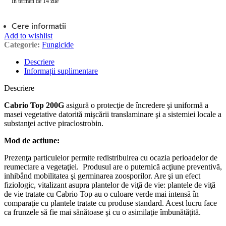
În termen de 14 zile
Cere informatii
Add to wishlist
Categorie:
Fungicide
Descriere
Informații suplimentare
Descriere
Cabrio Top 200G
asigură o protecţie de încredere şi uniformă a
masei vegetative datorită mişcării translaminare şi a sistemiei locale a
substanţei active piraclostrobin.
Mod de actiune:
Prezenţa particulelor permite redistribuirea cu ocazia perioadelor de
reumectare a vegetaţiei. Produsul are o puternică acţiune preventivă,
inhibând mobilitatea şi germinarea zoosporilor. Are şi un efect
fiziologic, vitalizant asupra plantelor de viţă de vie: plantele de viţă
de vie tratate cu Cabrio Top au o culoare verde mai intensă în
comparaţie cu plantele tratate cu produse standard. Acest lucru face
ca frunzele să fie mai sănătoase şi cu o asimilaţie îmbunătăţită.