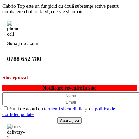
Cabrio Top este un fungicid cu două substanţe active pentru
combaterea bolilor la viţa de vie şi tomate.
Sunaţi-ne acum
0788 652 780
Stoc epuizat
Notificare revenire în stoc
Sunt de acord cu
termenii și condițiile
și cu
politica de
confidențialitate
.