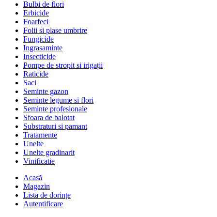
Bulbi de flori
Erbicide
Foarfeci
Folii si plase umbrire
Fungicide
Ingrasaminte
Insecticide
Pompe de stropit si irigații
Raticide
Saci
Seminte gazon
Seminte legume si flori
Seminte profesionale
Sfoara de balotat
Substraturi si pamant
Tratamente
Unelte
Unelte gradinarit
Vinificatie
Acasă
Magazin
Lista de dorințe
Autentificare