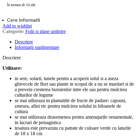
În termen de 14 zile
Cere informatii
Add to wishlist
Categorie:
Folii si plase umbrire
Descriere
Informații suplimentare
Descriere
Utilizare:
in sere, solarii, tunele pentru a acoperii solul si a aseza
ghivecele de flori sau plante in scopul de a nu se murdari si de
a preveni cresterea buruienlor intre ele sau pentru mulcirea
culturilor de legume
se mai utlizeaza in plantatiile de fructe de padure: capsuni,
zmeura, afini etc pentru mulcirea solului in biloanele de
cultura
se mai utilizeaza deasemenea pentru amenajarile ornamentale,
in lucrari de peisagistica
tesatura este prevazuta cu patrate de culoare verde cu laturile
de 18 x 18 cm