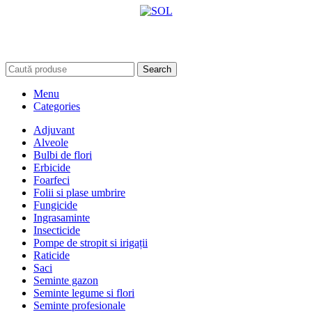
Search
Menu
Categories
Adjuvant
Alveole
Bulbi de flori
Erbicide
Foarfeci
Folii si plase umbrire
Fungicide
Ingrasaminte
Insecticide
Pompe de stropit si irigații
Raticide
Saci
Seminte gazon
Seminte legume si flori
Seminte profesionale