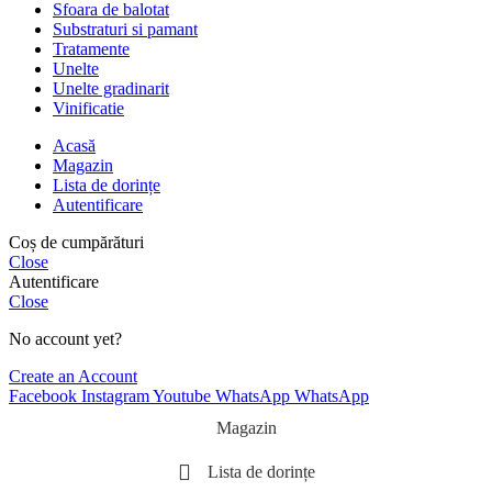
Sfoara de balotat
Substraturi si pamant
Tratamente
Unelte
Unelte gradinarit
Vinificatie
Acasă
Magazin
Lista de dorințe
Autentificare
Coș de cumpărături
Close
Autentificare
Close
No account yet?
Create an Account
Facebook
Instagram
Youtube
WhatsApp
WhatsApp
Magazin
Lista de dorințe