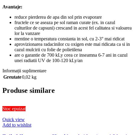
Avantaje:
reduce pierderea de apa din sol prin evaporare
fructele ce se aseaza pe sol raman curate (ex. in cazul
culturilor de capsuni) crescand in acest fel calitatea si valoarea
lor la vanzare
mentine o temperatura constanta in sol, cu 2-3° mai ridicat
aprovizionarea radacinilor cu oxigen este mai ridicata ca si in
cazul mulcirii cu folie de polietilena
are o garantie de 700 kLy ceea ce inseamna 6-7 ani in cazul
unei radiatii UV de 100-120 kLy/an
Informații suplimentare
Greutate
0,02 kg
Produse similare
Stoc epuizat
Quick view
Add to wishlist