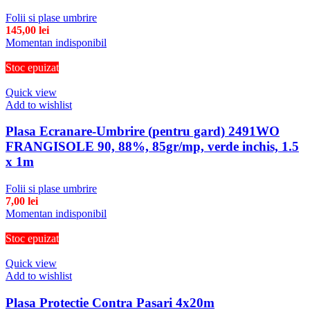
Folii si plase umbrire
145,00
lei
Momentan indisponibil
Stoc epuizat
Quick view
Add to wishlist
Plasa Ecranare-Umbrire (pentru gard) 2491WO
FRANGISOLE 90, 88%, 85gr/mp, verde inchis, 1.5
x 1m
Folii si plase umbrire
7,00
lei
Momentan indisponibil
Stoc epuizat
Quick view
Add to wishlist
Plasa Protectie Contra Pasari 4x20m