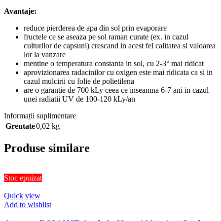
Avantaje:
reduce pierderea de apa din sol prin evaporare
fructele ce se aseaza pe sol raman curate (ex. in cazul
culturilor de capsuni) crescand in acest fel calitatea si valoarea
lor la vanzare
mentine o temperatura constanta in sol, cu 2-3° mai ridicat
aprovizionarea radacinilor cu oxigen este mai ridicata ca si in
cazul mulcirii cu folie de polietilena
are o garantie de 700 kLy ceea ce inseamna 6-7 ani in cazul
unei radiatii UV de 100-120 kLy/an
Informații suplimentare
Greutate
0,02 kg
Produse similare
Stoc epuizat
Quick view
Add to wishlist