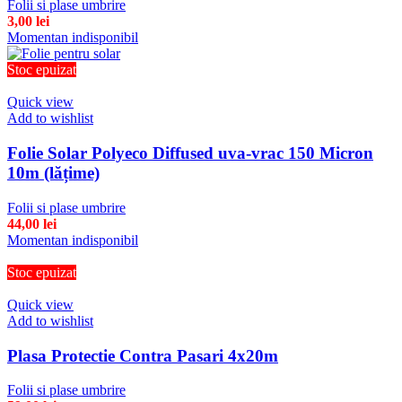
Folii si plase umbrire
3,00
lei
Momentan indisponibil
Stoc epuizat
Quick view
Add to wishlist
Folie Solar Polyeco Diffused uva-vrac 150 Micron
10m (lățime)
Folii si plase umbrire
44,00
lei
Momentan indisponibil
Stoc epuizat
Quick view
Add to wishlist
Plasa Protectie Contra Pasari 4x20m
Folii si plase umbrire