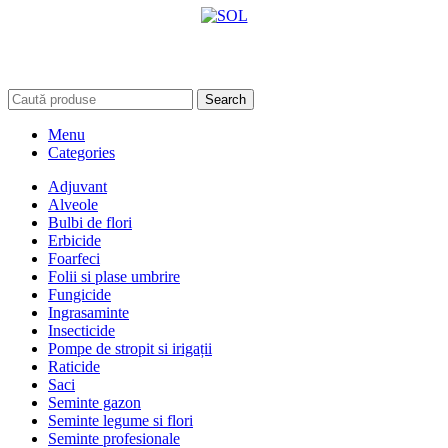
Search
Menu
Categories
Adjuvant
Alveole
Bulbi de flori
Erbicide
Foarfeci
Folii si plase umbrire
Fungicide
Ingrasaminte
Insecticide
Pompe de stropit si irigații
Raticide
Saci
Seminte gazon
Seminte legume si flori
Seminte profesionale