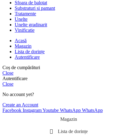
Sfoara de balotat
Substraturi si pamant
Tratamente
Unelte
Unelte gradinarit
Vinificatie
Acasă
Magazin
Lista de dorințe
Autentificare
Coș de cumpărături
Close
Autentificare
Close
No account yet?
Create an Account
Facebook
Instagram
Youtube
WhatsApp
WhatsApp
Magazin
Lista de dorințe