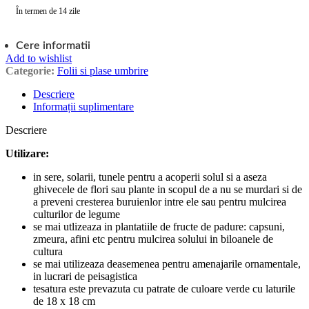
În termen de 14 zile
Cere informatii
Add to wishlist
Categorie:
Folii si plase umbrire
Descriere
Informații suplimentare
Descriere
Utilizare:
in sere, solarii, tunele pentru a acoperii solul si a aseza
ghivecele de flori sau plante in scopul de a nu se murdari si de
a preveni cresterea buruienlor intre ele sau pentru mulcirea
culturilor de legume
se mai utlizeaza in plantatiile de fructe de padure: capsuni,
zmeura, afini etc pentru mulcirea solului in biloanele de
cultura
se mai utilizeaza deasemenea pentru amenajarile ornamentale,
in lucrari de peisagistica
tesatura este prevazuta cu patrate de culoare verde cu laturile
de 18 x 18 cm