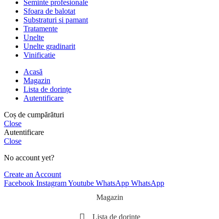
Seminte profesionale
Sfoara de balotat
Substraturi si pamant
Tratamente
Unelte
Unelte gradinarit
Vinificatie
Acasă
Magazin
Lista de dorințe
Autentificare
Coș de cumpărături
Close
Autentificare
Close
No account yet?
Create an Account
Facebook
Instagram
Youtube
WhatsApp
WhatsApp
Magazin
Lista de dorințe