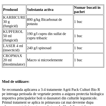
Numar bucati in
Produsul
Substanta activa
pachet
KARBICURE
890 g/kg Bicarbonat de
30 g
1 buc
potasiu
(fungicid)
KUPFEROL
190 g/l cupru din sulfat de
50 ml
1 buc
cupru tribazic
(fungicid)
LASER 4 ml
240 g/l spinosad
1 buc
(insecticid)
CROPMAX
20 ml
Macro si microelemente
1 buc
(biostimulator)
Mod de utilizare:
Se recomanda aplicarea a 3-4 tratamente Agrii Pack Culturi Bio R
pe intreaga perioada de vegetatie pentru a asigura protectia biologica
impotriva principalelor boli si daunatori din culturile legumicole.
Primul tratament se aplica in primavara cat mai devreme dupa