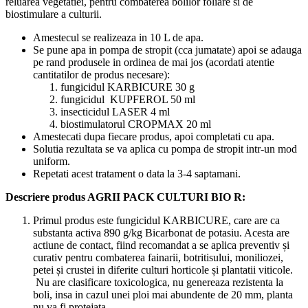
reluarea vegetatiei, pentru combaterea bolilor foliare si de
biostimulare a culturii.
Amestecul se realizeaza in 10 L de apa.
Se pune apa in pompa de stropit (cca jumatate) apoi se adauga
pe rand produsele in ordinea de mai jos (acordati atentie
cantitatilor de produs necesare):
fungicidul KARBICURE 30 g
fungicidul KUPFEROL 50 ml
insecticidul LASER 4 ml
biostimulatorul CROPMAX 20 ml
Amestecati dupa fiecare produs, apoi completati cu apa.
Solutia rezultata se va aplica cu pompa de stropit intr-un mod
uniform.
Repetati acest tratament o data la 3-4 saptamani.
Descriere produs AGRII PACK CULTURI BIO R:
Primul produs este fungicidul KARBICURE, care are ca
substanta activa 890 g/kg Bicarbonat de potasiu. Acesta are
actiune de contact, fiind recomandat a se aplica preventiv și
curativ pentru combaterea fainarii, botritisului, moniliozei,
petei și crustei in diferite culturi horticole și plantatii viticole.
Nu are clasificare toxicologica, nu genereaza rezistenta la
boli, insa in cazul unei ploi mai abundente de 20 mm, planta
nu va fi protejata.