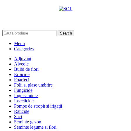
Search
Menu
Categories
Adjuvant
Alveole
Bulbi de flori
Erbicide
Foarfeci
Folii si plase umbrire
Fungicide
Ingrasaminte
Insecticide
Pompe de stropit si irigații
Raticide
Saci
Seminte gazon
Seminte legume si flori