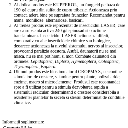
Al doilea produs este KUPFEROL, un fungicid pe baza de
190 g/l cupru din sulfat de cupru tribazic. Actioneaza prin
contact, adera bine pe suprafata frunzelor. Recomandat pentru
mana, monilioze, alternarioze, basicari.
Al treilea produs este reprezentat de insecticidul LASER, care
are ca substanta activa 240 g/l spinosad si o actiune
translaminara. Insecticidul LASER actioneaza diferit,
comparativ cu alte insecticidele chimice sau biologice,
deoarece actioneaza la nivelul sistemului nervos al insectelor,
provocand paralizia acestora. Astfel, daunatorii nu se mai
misca, nu se mai pot hrani si mor. Combate daunatori din
ordinele:
Lepidoptera, Diptera, Hymenoptera, Coleoptera,
Thysanoptera, lsoptera.
Ultimul produs este biostimulatorul CROPMAX, ce contine
stimulatori de crestere, vitamine pentru plante, polizaharide,
enzime, macro si microelemente. Produsul este recomandat
spre a fi utilizat pentru a stimula dezvoltarea rapida a
sistemului radicular, determinand o crestere considerabila a
rezistentei plantelor la seceta si stresul determinat de conditiile
climatice.
Informații suplimentare
Greutate
0,5 kg