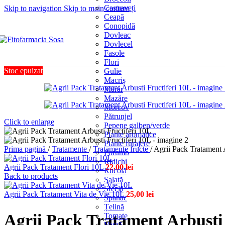
Castraveți
Skip to navigation
Skip to main content
Ceapă
Conopidă
Dovleac
Dovlecel
Fasole
Flori
Stoc epuizat
Gulie
Macriș
Mărar
Mazăre
Morcov
Pătrunjel
Click to enlarge
Pepene galben/verde
Plante aromatice
Plante furajere
Prima pagină
/
Tratamente
/
Tratamente fructe
/
Agrii Pack Tratament A
Porumb
Ridichi
Agrii Pack Tratament Flori 10L
22,00
lei
Rucolă
Back to products
Salată
Sfeclă
Agrii Pack Tratament Vita de Vie 10L
25,00
lei
Spanac
Țelină
Agrii Pack Tratament Arbusti 
Tomate
Varză