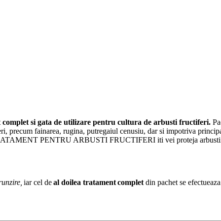
i gata de utilizare pentru cultura de arbusti fructiferi.
Pa
eri, precum fainarea, rugina, putregaiul cenusiu, dar si impotriva principal
ATAMENT PENTRU ARBUSTI FRUCTIFERI iti vei proteja arbustii fructife
runzire,
iar cel de
al doilea tratament complet
din pachet se efectueaza