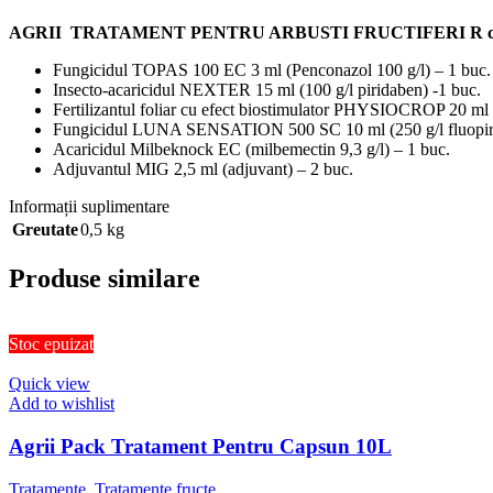
AGRII TRATAMENT PENTRU ARBUSTI FRUCTIFERI R conti
Fungicidul TOPAS 100 EC 3 ml (Penconazol 100 g/l) – 1 buc.
Insecto-acaricidul NEXTER 15 ml (100 g/l piridaben) -1 buc.
Fertilizantul foliar cu efect biostimulator PHYSIOCROP 20 ml 
Fungicidul LUNA SENSATION 500 SC 10 ml (250 g/l fluopiram +
Acaricidul Milbeknock EC (milbemectin 9,3 g/l) – 1 buc.
Adjuvantul MIG 2,5 ml (adjuvant) – 2 buc.
Informații suplimentare
Greutate
0,5 kg
Produse similare
Stoc epuizat
Quick view
Add to wishlist
Agrii Pack Tratament Pentru Capsun 10L
Tratamente
,
Tratamente fructe