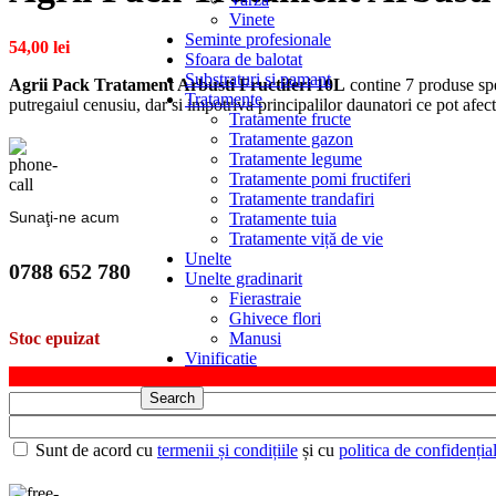
Vinete
Seminte profesionale
54,00
lei
Sfoara de balotat
Substraturi si pamant
Agrii Pack Tratament Arbusti Fructiferi 10L
contine 7 produse spec
Tratamente
putregaiul cenusiu, dar si impotriva principalilor daunatori ce pot afect
Tratamente fructe
Tratamente gazon
Tratamente legume
Tratamente pomi fructiferi
Tratamente trandafiri
Sunaţi-ne acum
Tratamente tuia
Tratamente viță de vie
Unelte
0788 652 780
Unelte gradinarit
Fierastraie
Ghivece flori
Manusi
Stoc epuizat
Vinificatie
Search
Sunt de acord cu
termenii și condițiile
și cu
politica de confidențial