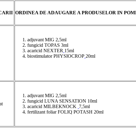
CARII
ORDINEA DE ADAUGARE A PRODUSELOR IN POM
adjuvant MIG 2,5ml
fungicid TOPAS 3ml
acaricid NEXTER
15ml
biostimulator PHYSIOCROP
20ml
adjuvant MIG 2,5ml
fungicid LUNA SENSATION 10ml
at
acaricid MILBEKNOCK
7,5ml
fertilizant foliar FOLIQ POTASH 20ml