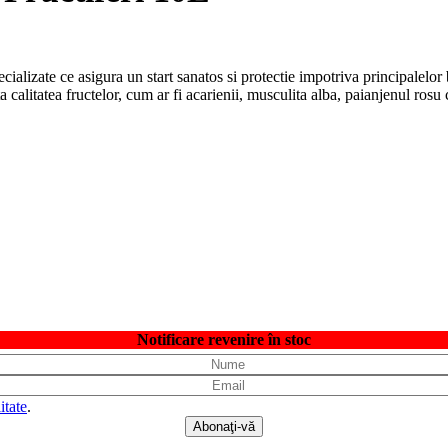
ializate ce asigura un start sanatos si protectie impotriva principalelor b
a calitatea fructelor, cum ar fi acarienii, musculita alba, paianjenul ros
Notificare revenire în stoc
itate
.