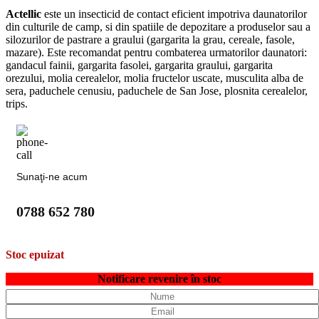
Actellic
este un insecticid de contact eficient impotriva daunatorilor
din culturile de camp, si din spatiile de depozitare a produselor sau a
silozurilor de pastrare a graului (gargarita la grau, cereale, fasole,
mazare). Este recomandat pentru combaterea urmatorilor daunatori:
gandacul fainii, gargarita fasolei, gargarita graului, gargarita
orezului, molia cerealelor, molia fructelor uscate, musculita alba de
sera, paduchele cenusiu, paduchele de San Jose, plosnita cerealelor,
trips.
Sunaţi-ne acum
0788 652 780
Stoc epuizat
Notificare revenire în stoc