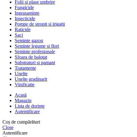
Folii si plase umbrire
Fungicide
Ingrasaminte
Insecticide
Pompe de stropit si irigații
Raticide
Saci
Seminte gazon
Seminte legume si flori
Seminte profesionale
Sfoara de balotat
Substraturi si pamant
Tratamente
Unelte
Unelte gradinarit
Vinificatie
Acasă
Magazin
Lista de dorințe
Autentificare
Coș de cumpărături
Close
Autentificare