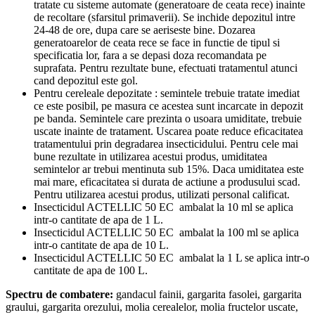
tratate cu sisteme automate (generatoare de ceata rece) inainte
de recoltare (sfarsitul primaverii). Se inchide depozitul intre
24-48 de ore, dupa care se aeriseste bine. Dozarea
generatoarelor de ceata rece se face in functie de tipul si
specificatia lor, fara a se depasi doza recomandata pe
suprafata. Pentru rezultate bune, efectuati tratamentul atunci
cand depozitul este gol.
Pentru cereleale depozitate : semintele trebuie tratate imediat
ce este posibil, pe masura ce acestea sunt incarcate in depozit
pe banda. Semintele care prezinta o usoara umiditate, trebuie
uscate inainte de tratament. Uscarea poate reduce eficacitatea
tratamentului prin degradarea insecticidului. Pentru cele mai
bune rezultate in utilizarea acestui produs, umiditatea
semintelor ar trebui mentinuta sub 15%. Daca umiditatea este
mai mare, eficacitatea si durata de actiune a produsului scad.
Pentru utilizarea acestui produs, utilizati personal calificat.
Insecticidul ACTELLIC 50 EC ambalat la 10 ml se aplica
intr-o cantitate de apa de 1 L.
Insecticidul ACTELLIC 50 EC ambalat la 100 ml se aplica
intr-o cantitate de apa de 10 L.
Insecticidul ACTELLIC 50 EC ambalat la 1 L se aplica intr-o
cantitate de apa de 100 L.
Spectru de combatere:
gandacul fainii, gargarita fasolei, gargarita
graului, gargarita orezului, molia cerealelor, molia fructelor uscate,