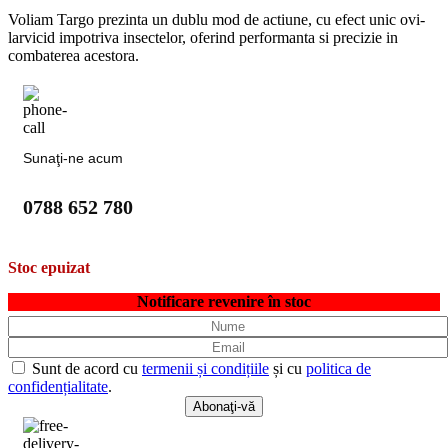
Voliam Targo prezinta un dublu mod de actiune, cu efect unic ovi-
larvicid impotriva insectelor, oferind performanta si precizie in
combaterea acestora.
Sunaţi-ne acum
0788 652 780
Stoc epuizat
Notificare revenire în stoc
Sunt de acord cu
termenii și condițiile
și cu
politica de
confidențialitate
.