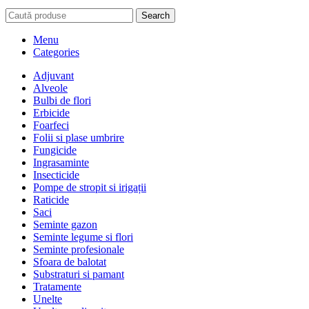
Search
Menu
Categories
Adjuvant
Alveole
Bulbi de flori
Erbicide
Foarfeci
Folii si plase umbrire
Fungicide
Ingrasaminte
Insecticide
Pompe de stropit si irigații
Raticide
Saci
Seminte gazon
Seminte legume si flori
Seminte profesionale
Sfoara de balotat
Substraturi si pamant
Tratamente
Unelte