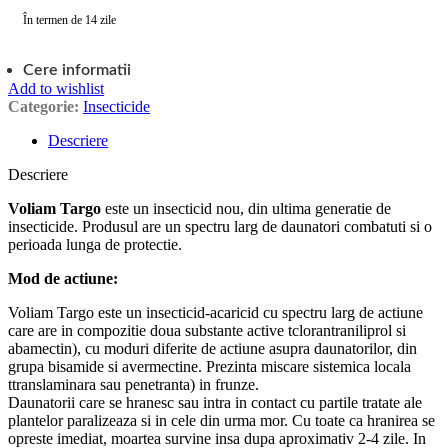
În termen de 14 zile
Cere informatii
Add to wishlist
Categorie:
Insecticide
Descriere
Descriere
Voliam Targo
este un insecticid nou, din ultima generatie de
insecticide. Produsul are un spectru larg de daunatori combatuti si o
perioada lunga de protectie.
Mod de actiune:
Voliam Targo este un insecticid-acaricid cu spectru larg de actiune
care are in compozitie doua substante active tclorantraniliprol si
abamectin), cu moduri diferite de actiune asupra daunatorilor, din
grupa bisamide si avermectine. Prezinta miscare sistemica locala
ttranslaminara sau penetranta) in frunze.
Daunatorii care se hranesc sau intra in contact cu partile tratate ale
plantelor paralizeaza si in cele din urma mor. Cu toate ca hranirea se
opreste imediat, moartea survine insa dupa aproximativ 2-4 zile. In