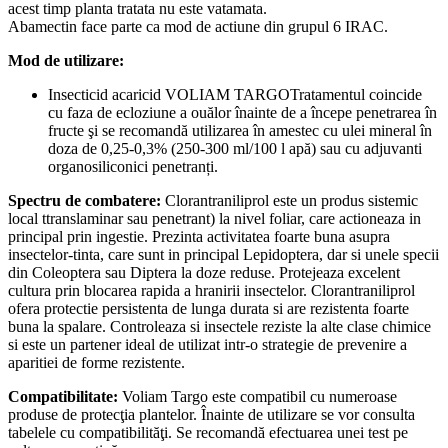
acest timp planta tratata nu este vatamata.
Abamectin face parte ca mod de actiune din grupul 6 IRAC.
Mod de utilizare:
Insecticid acaricid VOLIAM TARGO
Tratamentul coincide
cu faza de ecloziune a ouălor înainte de a începe penetrarea în
fructe şi se recomandă utilizarea în amestec cu ulei mineral în
doza de 0,25-0,3% (250-300 ml/100 l apă) sau cu adjuvanti
organosiliconici penetranți.
Spectru de combatere:
Clorantraniliprol este un produs sistemic
local ttranslaminar sau penetrant) la nivel foliar, care actioneaza in
principal prin ingestie. Prezinta activitatea foarte buna asupra
insectelor-tinta, care sunt in principal Lepidoptera, dar si unele specii
din Coleoptera sau Diptera la doze reduse. Protejeaza excelent
cultura prin blocarea rapida a hranirii insectelor. Clorantraniliprol
ofera protectie persistenta de lunga durata si are rezistenta foarte
buna la spalare. Controleaza si insectele reziste la alte clase chimice
si este un partener ideal de utilizat intr-o strategie de prevenire a
aparitiei de forme rezistente.
Compatibilitate:
Voliam Targo este compatibil cu numeroase
produse de protecţia plantelor. Înainte de utilizare se vor consulta
tabelele cu compatibilităţi. Se recomandă efectuarea unei test pe