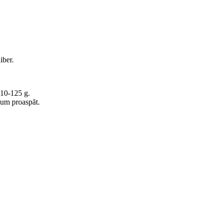
iber.
110-125 g.
sum proaspăt.