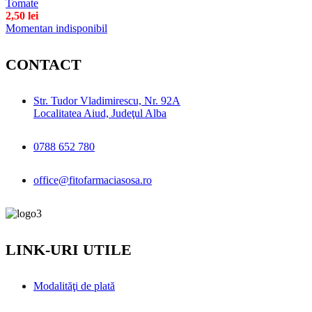
Tomate
2,50
lei
Momentan indisponibil
CONTACT
Str. Tudor Vladimirescu, Nr. 92A
Localitatea Aiud, Judeţul Alba
0788 652 780
office@fitofarmaciasosa.ro
LINK-URI UTILE
Modalităţi de plată