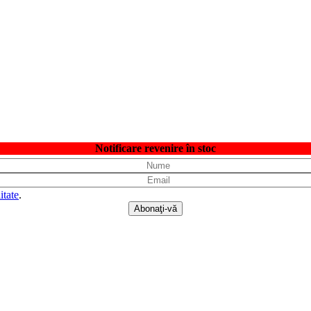
Notificare revenire în stoc
itate
.