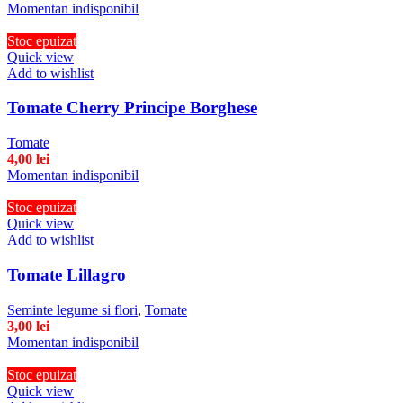
Momentan indisponibil
Stoc epuizat
Quick view
Add to wishlist
Tomate Cherry Principe Borghese
Tomate
4,00
lei
Momentan indisponibil
Stoc epuizat
Quick view
Add to wishlist
Tomate Lillagro
Seminte legume si flori
,
Tomate
3,00
lei
Momentan indisponibil
Stoc epuizat
Quick view