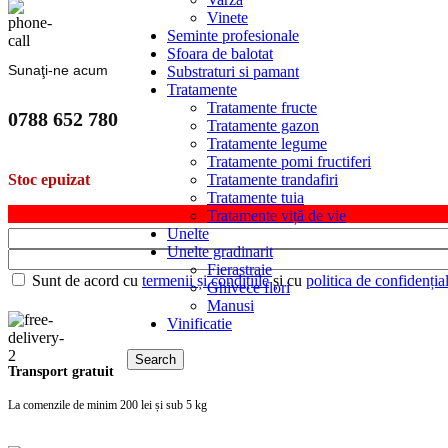
Vinete
Seminte profesionale
Sfoara de balotat
Sunaţi-ne acum
Substraturi si pamant
Tratamente
Tratamente fructe
0788 652 780
Tratamente gazon
Tratamente legume
Tratamente pomi fructiferi
Tratamente trandafiri
Stoc epuizat
Tratamente tuia
Tratamente viță de vie
Unelte
Unelte gradinarit
Fierastraie
Sunt de acord cu
termenii și condițiile
și cu
politica de confidențial
Ghivece flori
Manusi
Vinificatie
Search
Transport gratuit
La comenzile de minim 200 lei și sub 5 kg