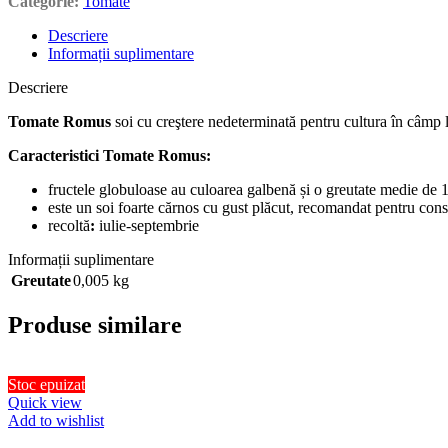
Categorie:
Tomate
Descriere
Informații suplimentare
Descriere
Tomate Romus
soi cu creştere nedeterminată pentru cultura în câmp l
Caracteristici Tomate Romus:
fructele globuloase au culoarea galbenă și o greutate medie de 
este un soi foarte cărnos cu gust plăcut, recomandat pentru con
recoltă
:
iulie-septembrie
Informații suplimentare
Greutate
0,005 kg
Produse similare
Stoc epuizat
Quick view
Add to wishlist