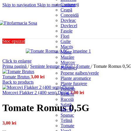
Castraveți
Skip to navigation
Skip to main content
Ceapă
Conopidă
Dovleac
Dovlecel
Fasole
Flori
Stoc epuizat
Gulie
Macriș
Mărar
Mazăre
Click to enlarge
Morcov
Prima pagină
/
Seminte legume si flori
/
Tomate
/
Tomate Romus 0,5
Pătrunjel
Pepene galben/verde
Tomate Brutus
3,00
lei
Plante aromatice
Back to products
Plante furajere
Porumb
Morcovi Flakker 2 (400 sem) Drajat
3,00
lei
Ridichi
Rucolă
Salată
Tomate Romus 0,5G
Sfeclă
Spanac
Țelină
3,00
lei
Tomate
Varză