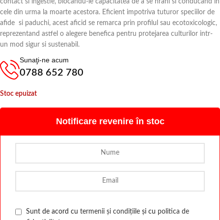
contact si ingestie, blocandu-le capacitatea de a se hrani si conducand in
cele din urma la moarte acestora. Eficient impotriva tuturor speciilor de
afide si paduchi, acest aficid se remarca prin profilul sau ecotoxicologic,
reprezentand astfel o alegere benefica pentru protejarea culturilor intr-
un mod sigur si sustenabil.
Sunaţi-ne acum
0788 652 780
Stoc epuizat
Notificare revenire în stoc
Sunt de acord cu
termenii și condițiile
și cu
politica de