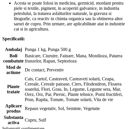
Acesta se poate folosi in medicina, germicid, mordant pentru
piele si textile, pigment, in acoperiri galvanice, in industria
petrolului, la tratarea asfalturilor naturale, la gravura si
litografie, ca reactiv in chimia organica sau la obtinerea altor
saruri de cupru. Prin urmare, are aplicabilitate atat in industrie
cat si in agricultura.
Specificatii:
Ambalaj
Punga 1 kg, Punga 500 g
Boli
Basicare, Ciuruire, Fainare, Mana, Monilioza, Patarea
combatute
frunzelor, Rapan, Septorioza
Mod de
De contact, Preventiv
actiune
Cais, Cartof, Castraveti, Castraveti solarii, Ceapa,
Cereale, Cereale paioase, Cires, Filodendron, Floarea
Plante
soarelui, Flori, Grau, In, Legume, Legume sera, Mar,
tratate
Orez, Orz, Par, Piersic, Plante tehnice, Pomi fructiferi,
Prun, Rapita, Tomate, Tomate solarii, Vita de vie
Aplicare
Repaus vegetativ, Sol, Seminte, Vegetatie
produs
Substanta
Cupru, Sulf
activa
Informații suplimentare