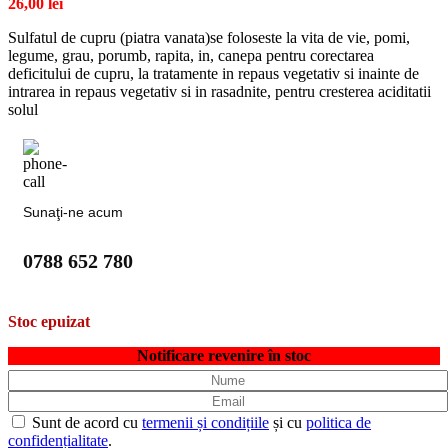
26,00
lei
Sulfatul de cupru (piatra vanata)se foloseste la vita de vie, pomi,
legume, grau, porumb, rapita, in, canepa pentru corectarea
deficitului de cupru, la tratamente in repaus vegetativ si inainte de
intrarea in repaus vegetativ si in rasadnite, pentru cresterea aciditatii
solul
Sunaţi-ne acum
0788 652 780
Stoc epuizat
Notificare revenire în stoc
Sunt de acord cu
termenii și condițiile
și cu
politica de
confidențialitate
.