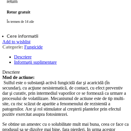
Retur gratuit
În termen de 14 zile
Cere informatii
Add to wishlist
Categorie:
Fungicide
Descriere
Informații suplimentare
Descriere
Mod de actiune:
Sulful este o substanţă activă fungicidă dar şi acaricidă (în
secundar), cu acţiune nesistematică, de contact, cu efect preventiv
dar şi curativ, prin intermediul vaporilor ce se formează ca urmare a
procesului de volatilizare. Mecanismul de actiune este de tip multi-
site, cu risc scăzut de aparitie a fenomenului de rezistentă a
patogenilor. Are şi rol stimulator al creşterii plantelor prin efectul
pozitiv exercitat asupra fotosintezei.
Se obtine un amestec cu o solubilitate mult mai buna, ceea ce face ca
produsul sa se dizolve mai bine, fara pierderi. In urma acestor