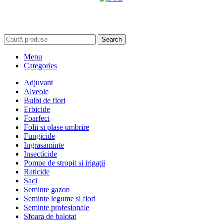
Search
Menu
Categories
Adjuvant
Alveole
Bulbi de flori
Erbicide
Foarfeci
Folii si plase umbrire
Fungicide
Ingrasaminte
Insecticide
Pompe de stropit si irigații
Raticide
Saci
Seminte gazon
Seminte legume si flori
Seminte profesionale
Sfoara de balotat