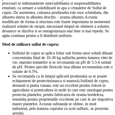
procesari se imbunatateste umectabilitatea si suspensabilitatea
emulsiei, ca urmare a solubilizarii in apa a cristalelor de Sulfat de
cupru. De asemenea, culoarea produsului este usor schimbata, din
albastru intens in albastru deschis – zeama albastra.Aceasta
modificare de forma si structura este foarte importanta in momentul
realizarii solutiei de stropit, micsorand timpul de obtinere a solutiei,
deoarece se dizolva si se omogenizeaza mai bine si mai repede. Se
agita continuu pentru a fi distribuit uniform.
Mod de utilizare sulfat de cupru:
Sulfatul de cupru se aplica foliar sub forma unor solutii diluate
concentratia fiind de 10-30 kg sulfat/ha pentru tratarea vitei de
vie, marului tomatelor si se recomanda un pH de 5.5-6 unitati
de pH. Pentru speciile floricole insa dilutia recomandata este o
solutie de 0.5%.
Se recomanda ca in timpul aplicarii produsului sa se poarte
echipament de protectie(masca si manusi).Sulfatul de cupru,
denumit si piatra vanata, este un excelent produs folosit in
agricultura si pomicultura in tarile in care este omologat pentru
protectia plantelor, pentru fabricarea de zeama bordeleza,
renumita pentru proprietatile excelente pe care le are impotriva
manei plantelor. Aceasta substanță se obtine, in mod
industrial, prin tratarea cuprului cu acid sulfuric, in prezenta
aerului.