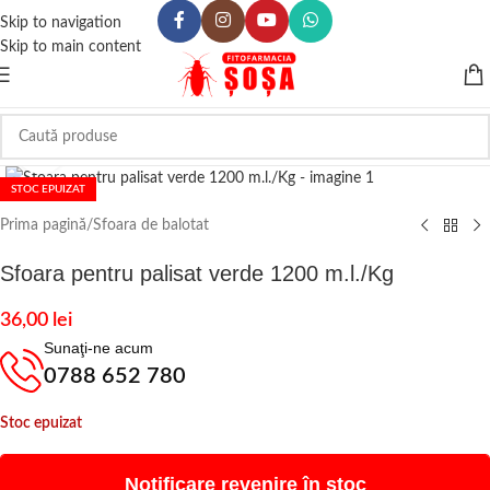
Skip to navigation
Skip to main content
Click to enlarge
STOC EPUIZAT
Prima pagină
/
Sfoara de balotat
Sfoara pentru palisat verde 1200 m.l./Kg
36,00
lei
Sunaţi-ne acum
0788 652 780
Stoc epuizat
Notificare revenire în stoc