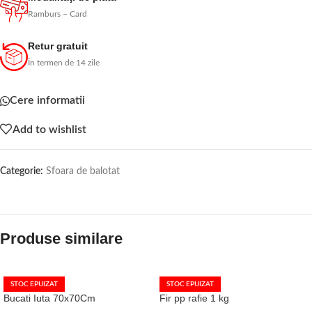
Ramburs – Card
Retur gratuit
În termen de 14 zile
Cere informatii
Add to wishlist
Categorie:
Sfoara de balotat
Produse similare
STOC EPUIZAT
STOC EPUIZAT
Bucati Iuta 70x70Cm
Fir pp rafie 1 kg