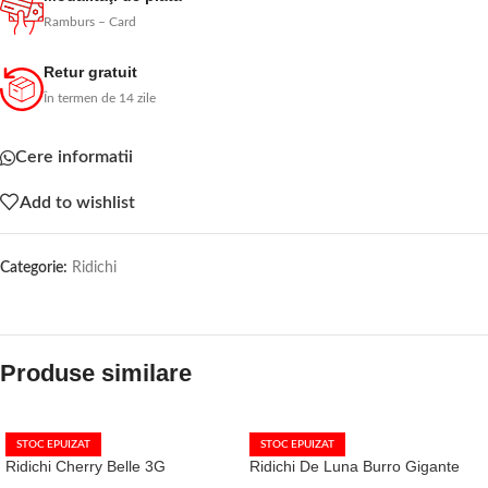
Ramburs – Card
Retur gratuit
În termen de 14 zile
Cere informatii
Add to wishlist
Categorie:
Ridichi
Produse similare
STOC EPUIZAT
STOC EPUIZAT
Ridichi Cherry Belle 3G
Ridichi De Luna Burro Gigante