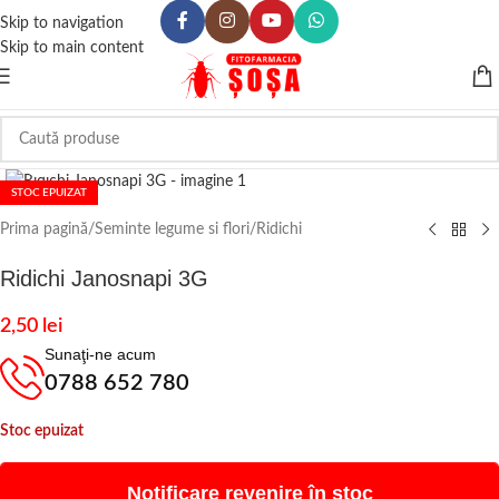
Skip to navigation
Skip to main content
Click to enlarge
STOC EPUIZAT
Prima pagină
/
Seminte legume si flori
/
Ridichi
Ridichi Janosnapi 3G
2,50
lei
Sunaţi-ne acum
0788 652 780
Stoc epuizat
Notificare revenire în stoc