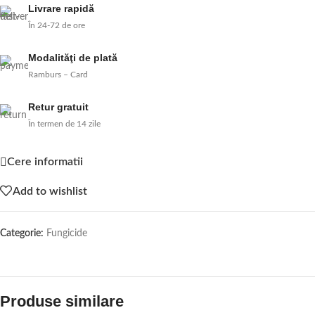
Livrare rapidă
În 24-72 de ore
Modalităţi de plată
Ramburs – Card
Retur gratuit
În termen de 14 zile
Cere informatii
Add to wishlist
Categorie:
Fungicide
Produse similare