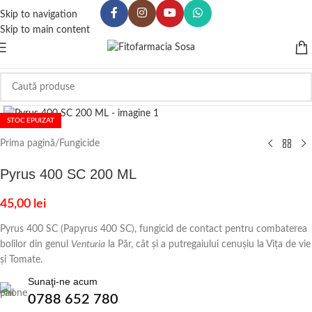
Skip to navigation
Skip to main content
Click to enlarge
STOC EPUIZAT
Prima pagină
/
Fungicide
Pyrus 400 SC 200 ML
45,00
lei
Pyrus 400 SC (Papyrus 400 SC), fungicid de contact pentru combaterea
bolilor din genul
Venturia
la Păr, cât și a putregaiului cenușiu la Vița de vie
și Tomate.
Sunaţi-ne acum
0788 652 780