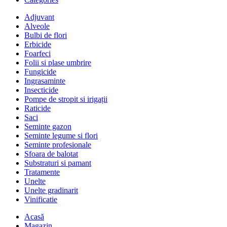
Adjuvant
Alveole
Bulbi de flori
Erbicide
Foarfeci
Folii si plase umbrire
Fungicide
Ingrasaminte
Insecticide
Pompe de stropit si irigații
Raticide
Saci
Seminte gazon
Seminte legume si flori
Seminte profesionale
Sfoara de balotat
Substraturi si pamant
Tratamente
Unelte
Unelte gradinarit
Vinificatie
Acasă
Magazin