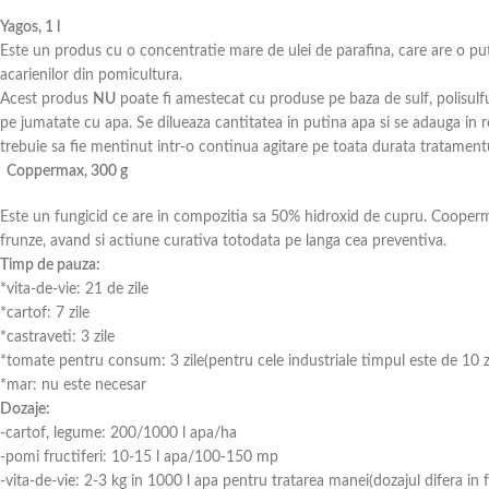
Yagos, 1 l
Este un produs cu o concentratie mare de ulei de parafina, care are o put
acarienilor din pomicultura.
Acest produs
NU
poate fi amestecat cu produse pe baza de sulf, polisulfur
pe jumatate cu apa. Se dilueaza cantitatea in putina apa si se adauga in 
trebuie sa fie mentinut intr-o continua agitare pe toata durata tratamentu
Coppermax, 300 g
Este un fungicid ce are in compozitia sa 50% hidroxid de cupru. Cooperma
frunze, avand si actiune curativa totodata pe langa cea preventiva.
Timp de pauza:
*vita-de-vie: 21 de zile
*cartof: 7 zile
*castraveti: 3 zile
*tomate pentru consum: 3 zile(pentru cele industriale timpul este de 10 zi
*mar: nu este necesar
Dozaje:
-cartof, legume: 200/1000 l apa/ha
-pomi fructiferi: 10-15 l apa/100-150 mp
-vita-de-vie: 2-3 kg in 1000 l apa pentru tratarea manei(dozajul difera in f