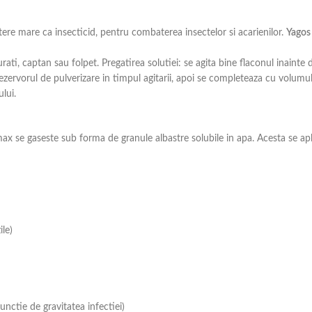
ere mare ca insecticid, pentru combaterea insectelor si acarienilor.
Yago
ati, captan sau folpet. Pregatirea solutiei: se agita bine flaconul inainte 
rezervorul de pulverizare in timpul agitarii, apoi se completeaza cu volum
lui.
x se gaseste sub forma de granule albastre solubile in apa. Acesta se apl
le)
unctie de gravitatea infectiei)