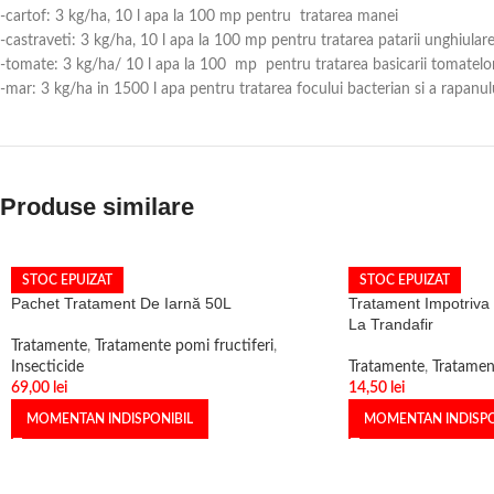
-cartof: 3 kg/ha, 10 l apa la 100 mp pentru tratarea manei
-castraveti: 3 kg/ha, 10 l apa la 100 mp pentru tratarea patarii unghiular
-tomate: 3 kg/ha/ 10 l apa la 100 mp pentru tratarea basicarii tomatelor 
-mar: 3 kg/ha in 1500 l apa pentru tratarea focului bacterian si a rapanul
Produse similare
STOC EPUIZAT
STOC EPUIZAT
Pachet Tratament De Iarnă 50L
Tratament Impotriva 
La Trandafir
Tratamente
,
Tratamente pomi fructiferi
,
Insecticide
Tratamente
,
Tratament
69,00
lei
14,50
lei
MOMENTAN INDISPONIBIL
MOMENTAN INDISPO