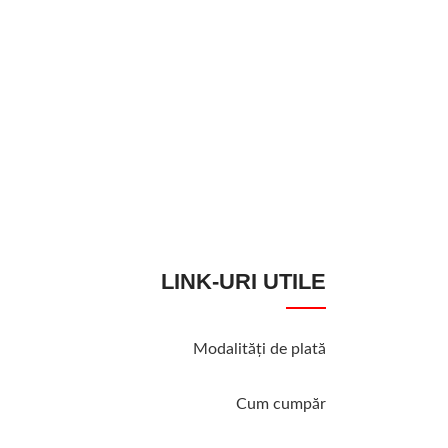
STOC EPUIZAT
Tratament Pomi Fr
Tratamente
,
Trata
4,50
lei
MOMENTAN INDI
LINK-URI UTILE
Modalităţi de plată
Cum cumpăr