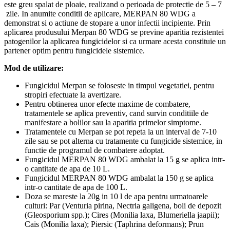
este greu spalat de ploaie, realizand o perioada de protectie de 5 – 7
zile. In anumite conditii de aplicare, MERPAN 80 WDG a
demonstrat si o actiune de stopare a unor infectii incipiente. Prin
aplicarea produsului Merpan 80 WDG se previne aparitia rezistentei
patogenilor la aplicarea fungicidelor si ca urmare acesta constituie un
partener optim pentru fungicidele sistemice.
Mod de utilizare:
Fungicidul Merpan se foloseste in timpul vegetatiei, pentru
stropiri efectuate la avertizare.
Pentru obtinerea unor efecte maxime de combatere,
tratamentele se aplica preventiv, cand survin conditiile de
manifestare a bolilor sau la aparitia primelor simptome.
Tratamentele cu Merpan se pot repeta la un interval de 7-10
zile sau se pot alterna cu tratamente cu fungicide sistemice, in
functie de programul de combatere adoptat.
Fungicidul MERPAN 80 WDG ambalat la 15 g se aplica intr-
o cantitate de apa de 10 L.
Fungicidul MERPAN 80 WDG ambalat la 150 g se aplica
intr-o cantitate de apa de 100 L.
Doza se mareste la 20g in 10 l de apa pentru urmatoarele
culturi: Par (Venturia pirina, Nectria galigena, boli de depozit
(Gleosporium spp.); Cires (Monilia laxa, Blumeriella jaapii);
Cais (Monilia laxa); Piersic (Taphrina deformans); Prun