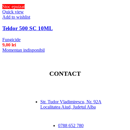
Stoc epuizat
Quick view
Add to wishlist
Teldor 500 SC 10ML
Fungicide
9,00
lei
Momentan indisponibil
CONTACT
Str. Tudor Vladimirescu, Nr. 92A
Localitatea Aiud, Judeţul Alba
0788 652 780