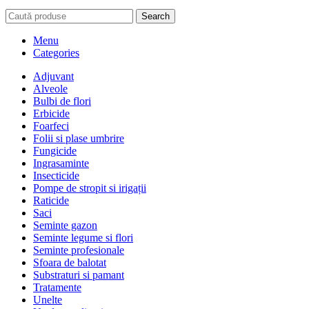
Search
Menu
Categories
Adjuvant
Alveole
Bulbi de flori
Erbicide
Foarfeci
Folii si plase umbrire
Fungicide
Ingrasaminte
Insecticide
Pompe de stropit si irigații
Raticide
Saci
Seminte gazon
Seminte legume si flori
Seminte profesionale
Sfoara de balotat
Substraturi si pamant
Tratamente
Unelte