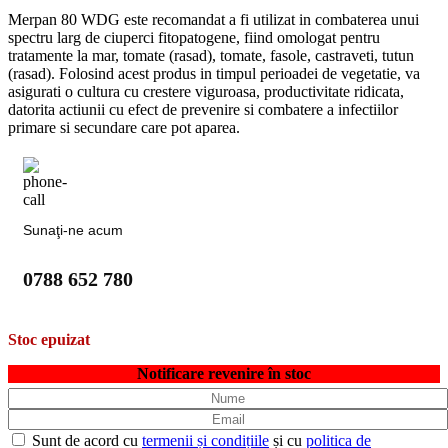
Merpan 80 WDG este recomandat a fi utilizat in combaterea unui
spectru larg de ciuperci fitopatogene, fiind omologat pentru
tratamente la mar, tomate (rasad), tomate, fasole, castraveti, tutun
(rasad). Folosind acest produs in timpul perioadei de vegetatie, va
asigurati o cultura cu crestere viguroasa, productivitate ridicata,
datorita actiunii cu efect de prevenire si combatere a infectiilor
primare si secundare care pot aparea.
Sunaţi-ne acum
0788 652 780
Stoc epuizat
Notificare revenire în stoc
Sunt de acord cu
termenii și condițiile
și cu
politica de