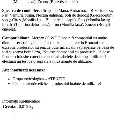
(Monilia laxa); Zmeur (Botrytis cinerea).
Spectru de combatere:
Scapa de Mana, Antracnoza, Rizoctonioza,
Par (Venturia pirina, Nectria galigena, boli de depozit (Gleosporium
spp.); Cires (Monilia laxa, Blumeriella jaapii); Cais (Monilia laxa);
Piersic (Taphrina deformans); Prun (Monilia laxa); Zmeur (Botrytis
cinerea).
Compatibilitate:
Merpan 80 WDG poate fi compatibil cu multe
dintre insecto-fungicidele folosite in mod curent in Romania, cu
exceptia produselor cu reactie puternic alcalina (preparate pe baza de
sulf si zeama bordeleza). Nu este compatibil cu produsele uleioase.
Pentru o folosire corecta, consultati tabelele de compatibilitate si
efectuati un test pe o suprafata mica inainte de utilizare.
Alte informatii necesare:
Grupa toxicologica – ATENTIE
Cititi cu atentie eticheta produsului inainte de utilizare!
Informații suplimentare
Greutate
0,015 kg