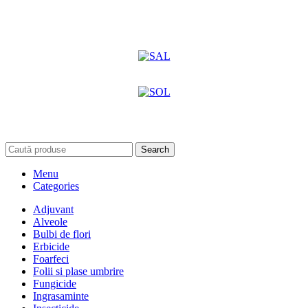
Search
Menu
Categories
Adjuvant
Alveole
Bulbi de flori
Erbicide
Foarfeci
Folii si plase umbrire
Fungicide
Ingrasaminte