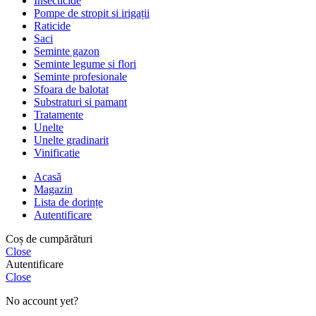
Insecticide
Pompe de stropit si irigații
Raticide
Saci
Seminte gazon
Seminte legume si flori
Seminte profesionale
Sfoara de balotat
Substraturi si pamant
Tratamente
Unelte
Unelte gradinarit
Vinificatie
Acasă
Magazin
Lista de dorințe
Autentificare
Coș de cumpărături
Close
Autentificare
Close
No account yet?