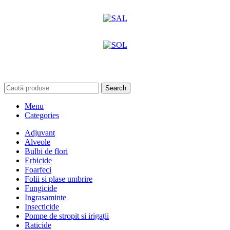
Search
Menu
Categories
Adjuvant
Alveole
Bulbi de flori
Erbicide
Foarfeci
Folii si plase umbrire
Fungicide
Ingrasaminte
Insecticide
Pompe de stropit si irigații
Raticide