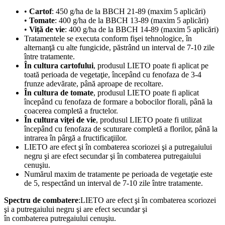
•
Cartof
: 450 g/ha de la BBCH 21-89 (maxim 5 aplicări)
•
Tomate
: 400 g/ha de la BBCH 13-89 (maxim 5 aplicări)
•
Viță de vie
: 400 g/ha de la BBCH 14-89 (maxim 5 aplicări)
Tratamentele se executa conform fişei tehnologice, în
alternanţă cu alte fungicide, păstrând un interval de 7-10 zile
între tratamente.
În cultura cartofului
, produsul LIETO poate fi aplicat pe
toată perioada de vegetaţie, începând cu fenofaza de 3-4
frunze adevărate, până aproape de recoltare.
În cultura de tomate
, produsul LIETO poate fi aplicat
începând cu fenofaza de formare a bobocilor florali, până la
coacerea completă a fructelor.
În cultura viţei de vie
, produsul LIETO poate fi utilizat
începând cu fenofaza de scuturare completă a florilor, până la
intrarea în pârgă a fructificaţiilor.
LIETO are efect şi în combaterea scoriozei şi a putregaiului
negru şi are efect secundar şi în combaterea putregaiului
cenuşiu.
Numărul maxim de tratamente pe perioada de vegetaţie este
de 5, respectând un interval de 7-10 zile între tratamente.
Spectru de combatere
:LIETO are efect şi în combaterea scoriozei
şi a putregaiului negru şi are efect secundar şi
în combaterea putregaiului cenuşiu.