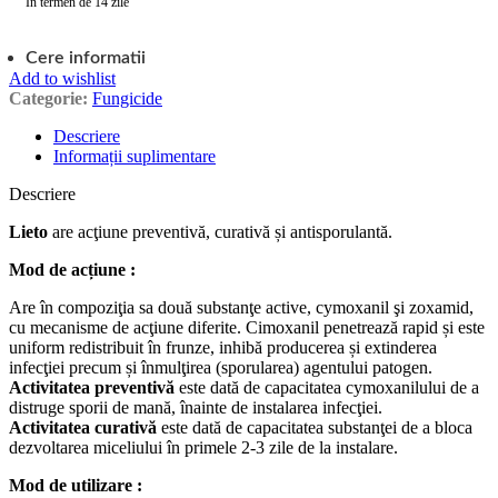
În termen de 14 zile
Cere informatii
Add to wishlist
Categorie:
Fungicide
Descriere
Informații suplimentare
Descriere
Lieto
are acţiune preventivă, curativă și antisporulantă.
Mod de acțiune :
Are în compoziţia sa două substanţe active, cymoxanil şi zoxamid,
cu mecanisme de acţiune diferite. Cimoxanil penetrează rapid și este
uniform redistribuit în frunze, inhibă producerea și extinderea
infecţiei precum și înmulţirea (sporularea) agentului patogen.
Activitatea preventivă
este dată de capacitatea cymoxanilului de a
distruge sporii de mană, înainte de instalarea infecţiei.
Activitatea curativă
este dată de capacitatea substanţei de a bloca
dezvoltarea miceliului în primele 2-3 zile de la instalare.
Mod de utilizare :