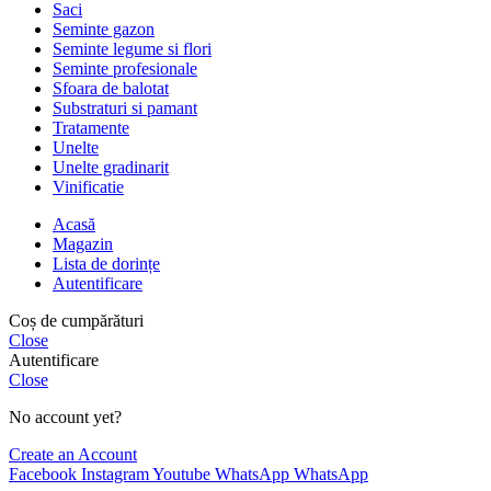
Saci
Seminte gazon
Seminte legume si flori
Seminte profesionale
Sfoara de balotat
Substraturi si pamant
Tratamente
Unelte
Unelte gradinarit
Vinificatie
Acasă
Magazin
Lista de dorințe
Autentificare
Coș de cumpărături
Close
Autentificare
Close
No account yet?
Create an Account
Facebook
Instagram
Youtube
WhatsApp
WhatsApp