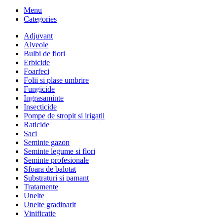
Menu
Categories
Adjuvant
Alveole
Bulbi de flori
Erbicide
Foarfeci
Folii si plase umbrire
Fungicide
Ingrasaminte
Insecticide
Pompe de stropit si irigații
Raticide
Saci
Seminte gazon
Seminte legume si flori
Seminte profesionale
Sfoara de balotat
Substraturi si pamant
Tratamente
Unelte
Unelte gradinarit
Vinificatie