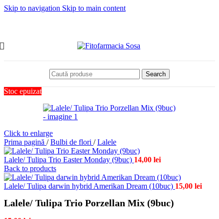
Skip to navigation
Skip to main content
Search
Stoc epuizat
Click to enlarge
Prima pagină
/
Bulbi de flori
/
Lalele
Lalele/ Tulipa Trio Easter Monday (9buc)
14,00
lei
Back to products
Lalele/ Tulipa darwin hybrid Amerikan Dream (10buc)
15,00
lei
Lalele/ Tulipa Trio Porzellan Mix (9buc)