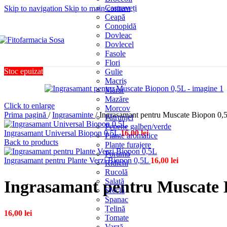
Castraveți
Skip to navigation
Skip to main content
Ceapă
Conopidă
Dovleac
Dovlecel
Fasole
Flori
Stoc epuizat
Gulie
Macriș
Mărar
Mazăre
Click to enlarge
Morcov
Prima pagină
/
Ingrasaminte
/
Ingrasamant pentru Muscate Biopon 0,
Pătrunjel
Pepene galben/verde
Ingrasamant Universal Biopon 0,5L
16,00
lei
Plante aromatice
Back to products
Plante furajere
Porumb
Ingrasamant pentru Plante Verzi Biopon 0,5L
16,00
lei
Ridichi
Rucolă
Salată
Ingrasamant pentru Muscate 
Sfeclă
Spanac
Țelină
16,00
lei
Tomate
Varză