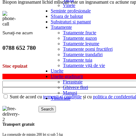
Biopon ingrasamant lichid muscate este un ingrasamant cu actiune rapi
Vinete
Seminte profesionale
Sfoara de balotat
Substraturi si pamant
Tratamente
Tratamente fructe
Sunaţi-ne acum
Tratamente gazon
Tratamente legume
0788 652 780
Tratamente pomi fructiferi
Tratamente trandafiri
Tratamente tuia
Tratamente viță de vie
Stoc epuizat
Unelte
Unelte gradinarit
Fierastraie
Ghivece flori
Manusi
Sunt de acord cu
termenii și condițiile
și cu
politica de confidențial
Vinificatie
Search
Transport gratuit
La comenzile de minim 200 lei și sub 5 kg