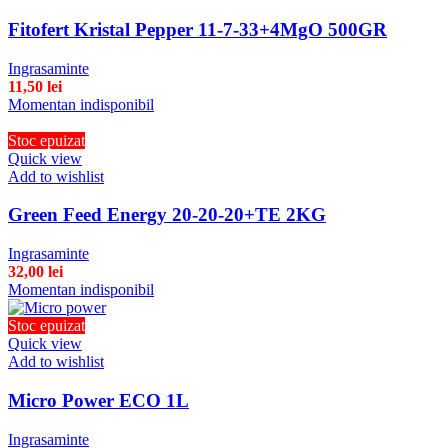
Fitofert Kristal Pepper 11-7-33+4MgO 500GR
Ingrasaminte
11,50
lei
Momentan indisponibil
Stoc epuizat
Quick view
Add to wishlist
Green Feed Energy 20-20-20+TE 2KG
Ingrasaminte
32,00
lei
Momentan indisponibil
Stoc epuizat
Quick view
Add to wishlist
Micro Power ECO 1L
Ingrasaminte