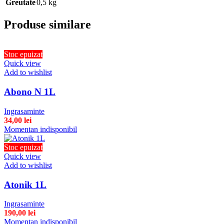
Greutate
0,5 kg
Produse similare
Stoc epuizat
Quick view
Add to wishlist
Abono N 1L
Ingrasaminte
34,00
lei
Momentan indisponibil
Stoc epuizat
Quick view
Add to wishlist
Atonik 1L
Ingrasaminte
190,00
lei
Momentan indisponibil