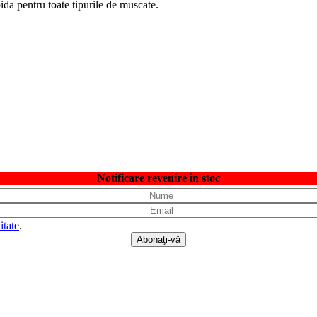
da pentru toate tipurile de muscate.
Notificare revenire în stoc
itate
.