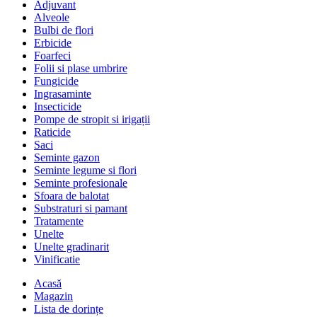
Adjuvant
Alveole
Bulbi de flori
Erbicide
Foarfeci
Folii si plase umbrire
Fungicide
Ingrasaminte
Insecticide
Pompe de stropit si irigații
Raticide
Saci
Seminte gazon
Seminte legume si flori
Seminte profesionale
Sfoara de balotat
Substraturi si pamant
Tratamente
Unelte
Unelte gradinarit
Vinificatie
Acasă
Magazin
Lista de dorințe