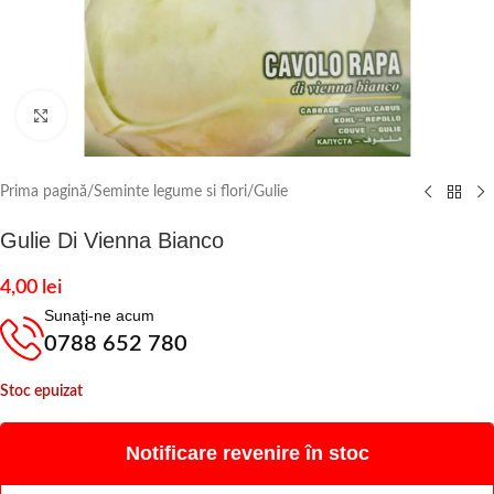
Click to enlarge
Prima pagină
/
Seminte legume si flori
/
Gulie
Gulie Di Vienna Bianco
4,00
lei
Sunaţi-ne acum
0788 652 780
Stoc epuizat
Notificare revenire în stoc