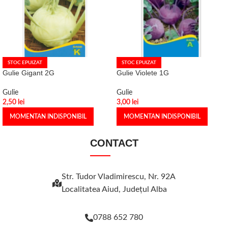
STOC EPUIZAT
STOC EPUIZAT
Gulie Gigant 2G
Gulie Violete 1G
Gulie
Gulie
2,50
lei
3,00
lei
MOMENTAN INDISPONIBIL
MOMENTAN INDISPONIBIL
CONTACT
Str. Tudor Vladimirescu, Nr. 92A
Localitatea Aiud, Judeţul Alba
0788 652 780