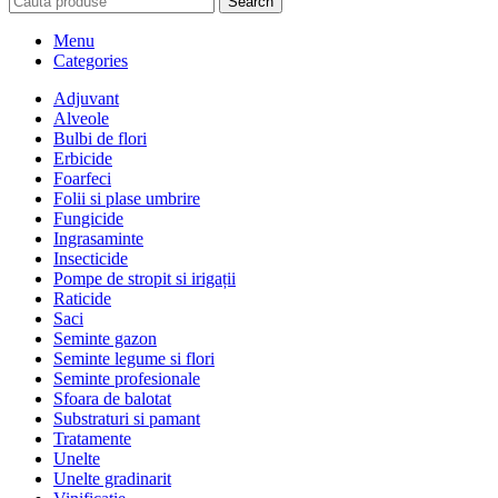
Search
Menu
Categories
Adjuvant
Alveole
Bulbi de flori
Erbicide
Foarfeci
Folii si plase umbrire
Fungicide
Ingrasaminte
Insecticide
Pompe de stropit si irigații
Raticide
Saci
Seminte gazon
Seminte legume si flori
Seminte profesionale
Sfoara de balotat
Substraturi si pamant
Tratamente
Unelte
Unelte gradinarit