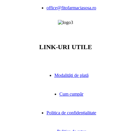
office@fitofarmaciasosa.ro
LINK-URI UTILE
Modalităţi de plată
Cum cumpăr
Politica de confidenţialitate