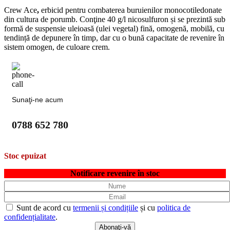
Crew Ace
,
erbicid pentru combaterea buruienilor monocotiledonate
din cultura de porumb. Conţine 40 g/l nicosulfuron și se prezintă sub
formă de suspensie uleioasă (ulei vegetal) fină, omogenă, mobilă, cu
tendință de depunere în timp, dar cu o bună capacitate de revenire în
sistem omogen, de culoare crem.
Sunaţi-ne acum
0788 652 780
Stoc epuizat
Notificare revenire în stoc
Sunt de acord cu
termenii și condițiile
și cu
politica de
confidențialitate
.