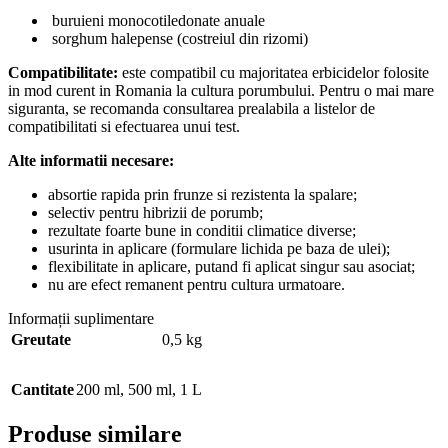
buruieni monocotiledonate anuale
sorghum halepense (costreiul din rizomi)
Compatibilitate:
este compatibil cu majoritatea erbicidelor folosite
in mod curent in Romania la cultura porumbului. Pentru o mai mare
siguranta, se recomanda consultarea prealabila a listelor de
compatibilitati si efectuarea unui test.
Alte informatii necesare:
absortie rapida prin frunze si rezistenta la spalare;
selectiv pentru hibrizii de porumb;
rezultate foarte bune in conditii climatice diverse;
usurinta in aplicare (formulare lichida pe baza de ulei);
flexibilitate in aplicare, putand fi aplicat singur sau asociat;
nu are efect remanent pentru cultura urmatoare.
Informații suplimentare
Greutate
0,5 kg
Cantitate
200 ml
,
500 ml
,
1 L
Produse similare