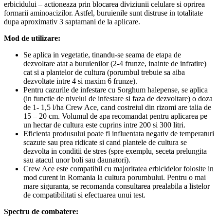
erbicidului – actioneaza prin blocarea diviziunii celulare si oprirea
formarii aminoacizilor. Astfel, buruienile sunt distruse in totalitate
dupa aproximativ 3 saptamani de la aplicare.
Mod de utilizare:
Se aplica in vegetatie, tinandu-se seama de etapa de
dezvoltare atat a buruienilor (2-4 frunze, inainte de infratire)
cat si a plantelor de cultura (porumbul trebuie sa aiba
dezvoltate intre 4 si maxim 6 frunze).
Pentru cazurile de infestare cu Sorghum halepense, se aplica
(in functie de nivelul de infestare si faza de dezvoltare) o doza
de 1- 1,5 l/ha Crew Ace, cand costreiul din rizomi are talia de
15 – 20 cm. Volumul de apa recomandat pentru aplicarea pe
un hectar de cultura este cuprins intre 200 si 300 litri.
Eficienta produsului poate fi influentata negativ de temperaturi
scazute sau prea ridicate si cand plantele de cultura se
dezvolta in conditii de stres (spre exemplu, seceta prelungita
sau atacul unor boli sau daunatori).
Crew Ace este compatibil cu majoritatea erbicidelor folosite in
mod curent in Romania la cultura porumbului. Pentru o mai
mare siguranta, se recomanda consultarea prealabila a listelor
de compatibilitati si efectuarea unui test.
Spectru de combatere: