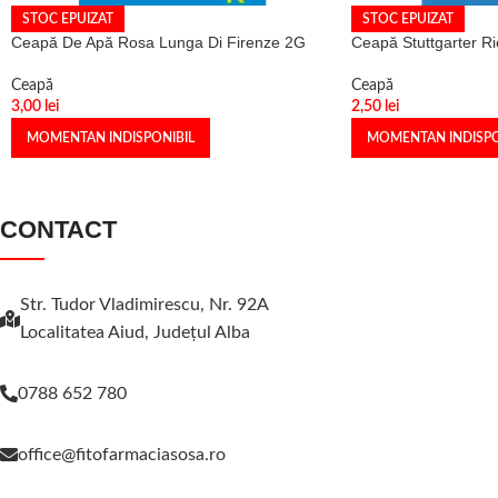
STOC EPUIZAT
STOC EPUIZAT
Ceapă De Apă Rosa Lunga Di Firenze 2G
Ceapă Stuttgarter R
Ceapă
Ceapă
3,00
lei
2,50
lei
MOMENTAN INDISPONIBIL
MOMENTAN INDISPO
CONTACT
Str. Tudor Vladimirescu, Nr. 92A
Localitatea Aiud, Judeţul Alba
0788 652 780
office@fitofarmaciasosa.ro