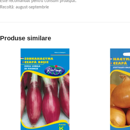
Este recomandat pentru consum proaspăt.
Recoltă: august-septembrie
Produse similare