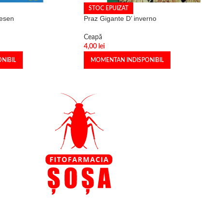
STOC EPUIZAT
iesen
Praz Gigante D’ inverno
Ceapă
4,00
lei
NIBIL
MOMENTAN INDISPONIBIL