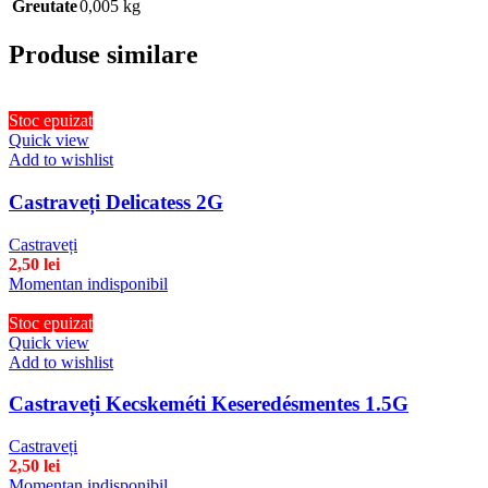
Greutate
0,005 kg
Produse similare
Stoc epuizat
Quick view
Add to wishlist
Castraveți Delicatess 2G
Castraveți
2,50
lei
Momentan indisponibil
Stoc epuizat
Quick view
Add to wishlist
Castraveți Kecskeméti Keseredésmentes 1.5G
Castraveți
2,50
lei
Momentan indisponibil