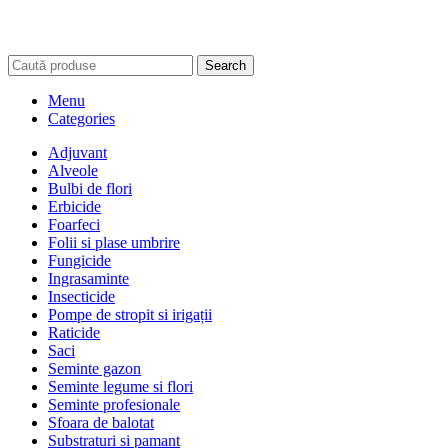
Search
Menu
Categories
Adjuvant
Alveole
Bulbi de flori
Erbicide
Foarfeci
Folii si plase umbrire
Fungicide
Ingrasaminte
Insecticide
Pompe de stropit si irigații
Raticide
Saci
Seminte gazon
Seminte legume si flori
Seminte profesionale
Sfoara de balotat
Substraturi si pamant