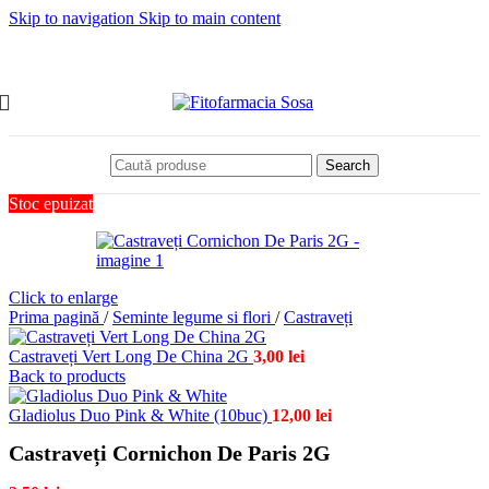
Skip to navigation
Skip to main content
Search
Stoc epuizat
Click to enlarge
Prima pagină
/
Seminte legume si flori
/
Castraveți
Castraveți Vert Long De China 2G
3,00
lei
Back to products
Gladiolus Duo Pink & White (10buc)
12,00
lei
Castraveți Cornichon De Paris 2G