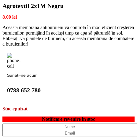
Agrotextil 2x1M Negru
8,00
lei
Această membrană antiburuieni va controla în mod eficient creșterea
buruienilor, permițând în același timp ca apa să pătrundă în sol.
Eliberați-vă plantele de buruieni, cu această membrană de combatere
a buruienilor!
Sunaţi-ne acum
0788 652 780
Stoc epuizat
Notificare revenire în stoc