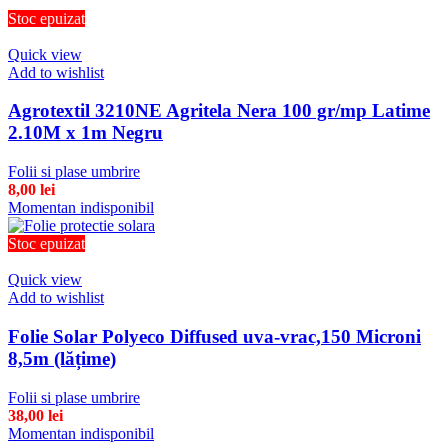
Stoc epuizat
Quick view
Add to wishlist
Agrotextil 3210NE Agritela Nera 100 gr/mp Latime
2.10M x 1m Negru
Folii si plase umbrire
8,00
lei
Momentan indisponibil
Stoc epuizat
Quick view
Add to wishlist
Folie Solar Polyeco Diffused uva-vrac,150 Microni
8,5m (lățime)
Folii si plase umbrire
38,00
lei
Momentan indisponibil