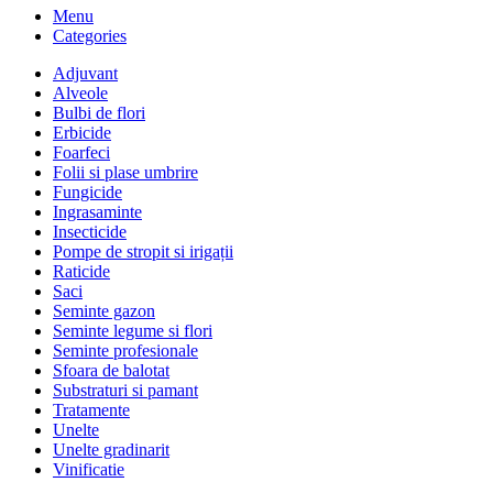
Menu
Categories
Adjuvant
Alveole
Bulbi de flori
Erbicide
Foarfeci
Folii si plase umbrire
Fungicide
Ingrasaminte
Insecticide
Pompe de stropit si irigații
Raticide
Saci
Seminte gazon
Seminte legume si flori
Seminte profesionale
Sfoara de balotat
Substraturi si pamant
Tratamente
Unelte
Unelte gradinarit
Vinificatie