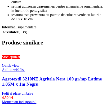
cultura
se mai utilizeaza deasemenea pentru amenajarile ornamentale,
in lucrari de peisagistica
tesatura este prevazuta cu patrate de culoare verde cu laturile
de 18 x 18 cm
Informații suplimentare
Greutate
0,1 kg
Produse similare
Stoc epuizat
Quick view
Add to wishlist
Agrotextil 3210NE Agritela Nera 100 gr/mp Latime
1.05M x 1m Negru
Folii si plase umbrire
4,50
lei
Momentan indisponibil