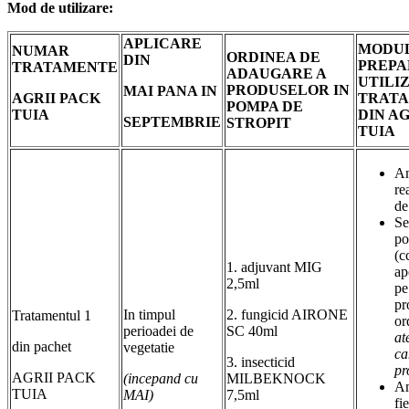
Mod de utilizare:
APLICARE
MODUL
NUMAR
ORDINEA DE
DIN
PREPA
TRATAMENTE
ADAUGARE A
UTILIZ
PRODUSELOR IN
MAI PANA IN
AGRII PACK
TRAT
POMPA DE
TUIA
DIN AG
SEPTEMBRIE
STROPIT
TUIA
Am
re
de
Se
po
(c
1. adjuvant MIG
ap
2,5ml
pe
pr
In timpul
2. fungicid AIRONE
Tratamentul 1
or
perioadei de
SC 40ml
at
din pachet
vegetatie
ca
3. insecticid
pr
AGRII PACK
(incepand cu
MILBEKNOCK
Am
TUIA
MAI)
7,5ml
fi