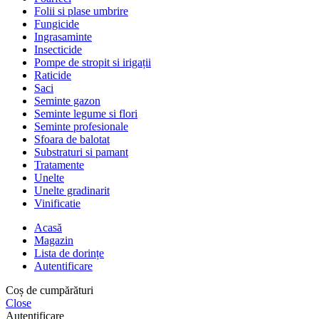
Folii si plase umbrire
Fungicide
Ingrasaminte
Insecticide
Pompe de stropit si irigații
Raticide
Saci
Seminte gazon
Seminte legume si flori
Seminte profesionale
Sfoara de balotat
Substraturi si pamant
Tratamente
Unelte
Unelte gradinarit
Vinificatie
Acasă
Magazin
Lista de dorințe
Autentificare
Coș de cumpărături
Close
Autentificare