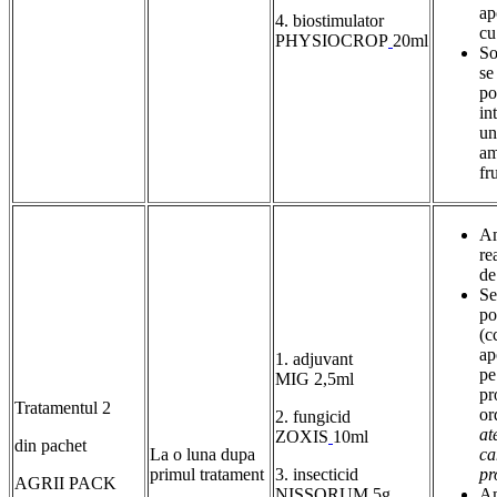
ap
4. biostimulator
cu
PHYSIOCROP
20ml
So
se
po
in
un
am
fr
Am
re
de
Se
po
(c
ap
1. adjuvant
pe
MIG 2,5ml
pr
Tratamentul 2
or
2. fungicid
at
ZOXIS
10ml
din pachet
La o luna dupa
ca
primul tratament
3. insecticid
pr
AGRII PACK
NISSORUM
5g
Am