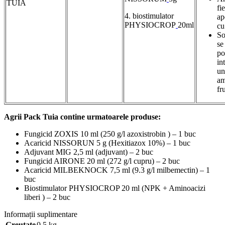
TUIA
fi
4. biostimulator
ap
PHYSIOCROP
20ml
cu
So
se
po
in
un
am
fr
Agrii Pack Tuia contine urmatoarele produse:
Fungicid ZOXIS 10 ml (250 g/l azoxistrobin ) – 1 buc
Acaricid NISSORUN 5 g (Hexitiazox 10%) – 1 buc
Adjuvant MIG 2,5 ml (adjuvant) – 2 buc
Fungicid AIRONE 20 ml (272 g/l cupru) – 2 buc
Acaricid MILBEKNOCK 7,5 ml (9.3 g/l milbemectin) – 1
buc
Biostimulator PHYSIOCROP 20 ml (NPK + Aminoacizi
liberi ) – 2 buc
Informații suplimentare
Greutate
0,5 kg